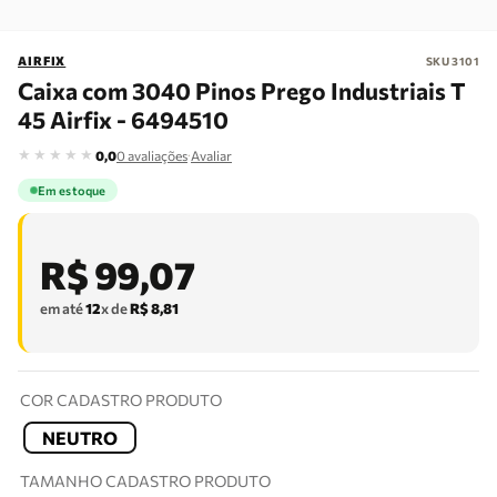
AIRFIX
SKU
3101
Caixa com 3040 Pinos Prego Industriais T
45 Airfix - 6494510
★
★
★
★
★
·
0,0
0
avaliações
Avaliar
Em estoque
R$
99
,
07
em até
12
x de
R$
8
,
81
COR CADASTRO PRODUTO
NEUTRO
TAMANHO CADASTRO PRODUTO