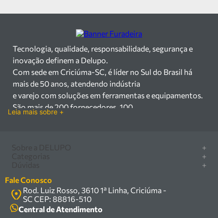
Tecnologia, qualidade, responsabilidade, segurança e
inovação definem a Delupo.
Com sede em Criciúma-SC, é líder no Sul do Brasil há
mais de 50 anos, atendendo indústria
e varejo com soluções em ferramentas e equipamentos.
São mais de 200 fornecedores, 100
Leia mais sobre +
mil itens à pronta entrega e uma equipe qualificada em
vendas, suporte e manutenção.
Há mais de 50 anos no mercado, a Delupo é referência
Sobre a DELUPO
+
em ferramentas e
Categorias
+
Quem somos
Dúvidas
+
equipamentos industriais no Sul do Brasil. Com sede em
Furadeira/Parafusadeira
Nossas lojas
Como comprar
Criciúma – SC, atendemos os
Serra circular
Fale Conosco
Marcas
Central de ajuda
setores industrial e varejista com um amplo portfólio de
Rod. Luiz Rosso, 3610 1ª Linha, Criciúma -
Compressor
Política de privacidade
SC CEP: 88816-510
produtos à pronta entrega.
Troca, devolução e garantia
Caixa Organizadora
Política de entrega
Central de Atendimento
Trabalhamos com mais de 200 fornecedores parceiros e
Carrinho Armazém