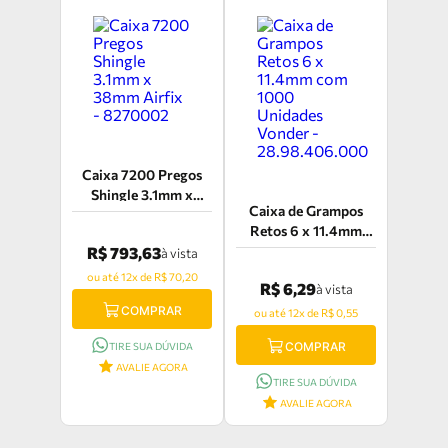
Caixa 7200 Pregos
Shingle 3.1mm x
Caixa de Grampos
38mm Airfix -
Retos 6 x 11.4mm
8270002
com 1000 Unidades
R$ 793,63
à vista
Vonder -
ou até 12x de R$ 70,20
R$ 6,29
à vista
28.98.406.000
COMPRAR
ou até 12x de R$ 0,55
COMPRAR
TIRE SUA DÚVIDA
AVALIE AGORA
TIRE SUA DÚVIDA
AVALIE AGORA