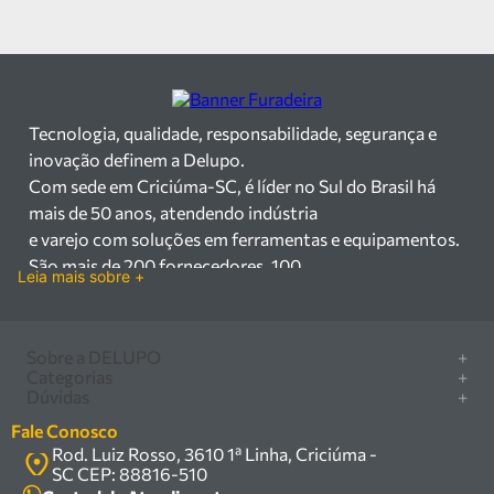
Tecnologia, qualidade, responsabilidade, segurança e
inovação definem a Delupo.
Com sede em Criciúma-SC, é líder no Sul do Brasil há
mais de 50 anos, atendendo indústria
e varejo com soluções em ferramentas e equipamentos.
São mais de 200 fornecedores, 100
Leia mais sobre +
mil itens à pronta entrega e uma equipe qualificada em
vendas, suporte e manutenção.
Há mais de 50 anos no mercado, a Delupo é referência
Sobre a DELUPO
+
em ferramentas e
Categorias
+
Quem somos
Dúvidas
+
equipamentos industriais no Sul do Brasil. Com sede em
Furadeira/Parafusadeira
Nossas lojas
Como comprar
Criciúma – SC, atendemos os
Serra circular
Fale Conosco
Marcas
Central de ajuda
setores industrial e varejista com um amplo portfólio de
Rod. Luiz Rosso, 3610 1ª Linha, Criciúma -
Compressor
Política de privacidade
SC CEP: 88816-510
produtos à pronta entrega.
Troca, devolução e garantia
Caixa Organizadora