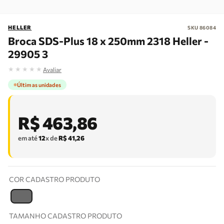
HELLER
SKU
86084
Broca SDS-Plus 18 x 250mm 2318 Heller -
29905 3
★
★
★
★
★
Avaliar
Últimas unidades
R$
463
,
86
em até
12
x de
R$
41
,
26
COR CADASTRO PRODUTO
T
TAMANHO CADASTRO PRODUTO