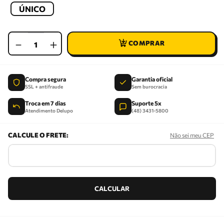
ÚNICO
－
＋
Compra segura
Garantia oficial
SSL + antifraude
Sem burocracia
Troca em 7 dias
Suporte 5x
Atendimento Delupo
(48) 3431-5800
Não sei meu CEP