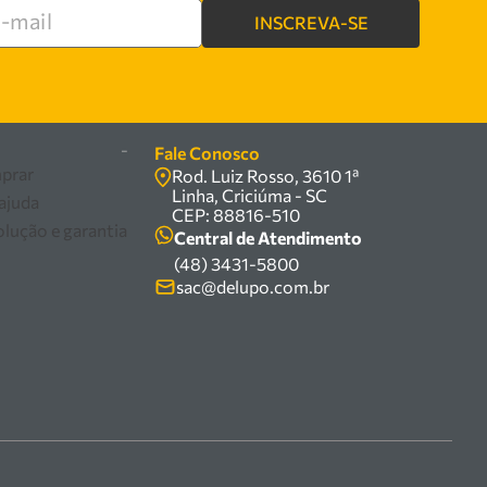
INSCREVA-SE
re
-
Fale Conosco
prar
Rod. Luiz Rosso, 3610 1ª
Linha, Criciúma - SC
 ajuda
CEP: 88816-510
olução e garantia
Central de Atendimento
(48) 3431-5800
sac@delupo.com.br