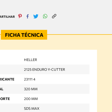
HELLER
2125 ENDURO Y-CUTTER
RICANTE
23111 4
AL
320 MM
CORTE
200 MM
SDS MAX