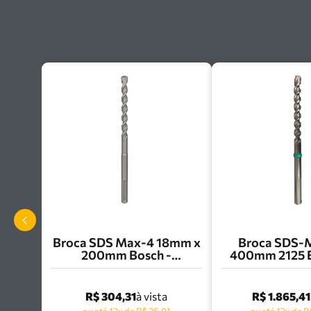
Broca SDS Max-4 18mm x
Broca SDS-M
200mm Bosch -
400mm 2125 E
2608685862
Cutter Heller 
R$ 304,31
R$ 1.865,41
à vista
ou até 12x de R$ 26,91
ou até 12x de R