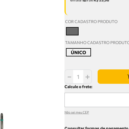
em até
12
x de
R$
25
,
98
COR CADASTRO PRODUTO
T
TAMANHO CADASTRO PRODUT
ÚNICO
－
＋
Não sei meu CEP
Consultar formas de pagamento