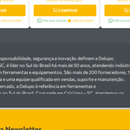
RAR
COMPRAR
AVALIE AGORA
TIRE SUA DÚVIDA
AVALIE AGORA
TIRE SUA D
esponsabilidade, segurança e inovação definem a Delupo.
 é líder no Sul do Brasil há mais de 50 anos, atendendo indústr
m ferramentas e equipamentos. São mais de 200 fornecedores, 
ga e uma equipe qualificada em vendas, suporte e manutenção.
ercado, a Delupo é referência em ferramentas e
s no Sul do Brasil. Com sede em Criciúma – SC, atendemos os
ejista com um amplo portfólio de produtos à pronta entrega.
e 200 fornecedores parceiros e um estoque com mais de
o máquinas, ferramentas manuais e elétricas, equipamentos de
s), ferragens e insumos industriais. Nossas soluções atendem
sa Newsletter
 cerâmicas, mineradoras e siderúrgicas.