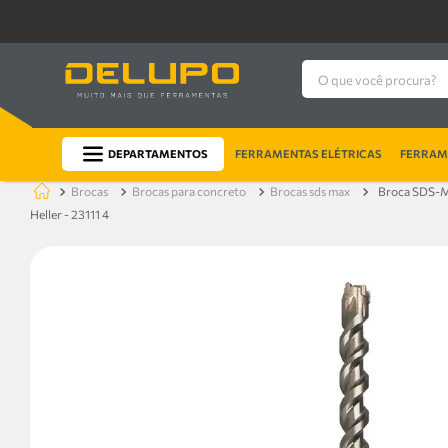
O que você procura?
DEPARTAMENTOS
FERRAMENTAS ELÉTRICAS
FERRAME
brocas
brocas para concreto
brocas sds max
Broca SDS-M
Heller - 23111 4