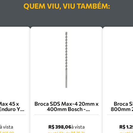
QUEM VIU, VIU TAMBÉM:
ax 45 x
Broca SDS Max-4 20mm x
Broca 
nduro Y-
400mm Bosch -
800mm 2
- 23343 9
2608706784
Cutter H
R$ 398,06
R$ 1.
à vista
à vista
$ 165,00
ou até 12x de R$ 35,21
ou até 