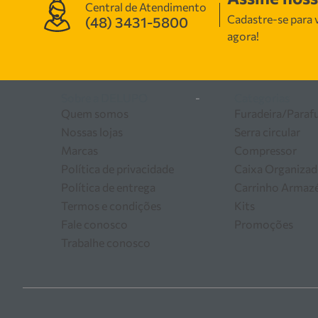
Central de Atendimento
Contamos com uma equipe
Cadastre-se para v
(48) 3431-5800
manutenção, garantindo
agora!
as melhores soluções em
Sobre a DELUPO
-
Categorias
Quem somos
Furadeira/Paraf
Nossas lojas
Serra circular
Marcas
Compressor
Política de privacidade
Caixa Organizad
Política de entrega
Carrinho Arma
Termos e condições
Kits
Fale conosco
Promoções
Trabalhe conosco