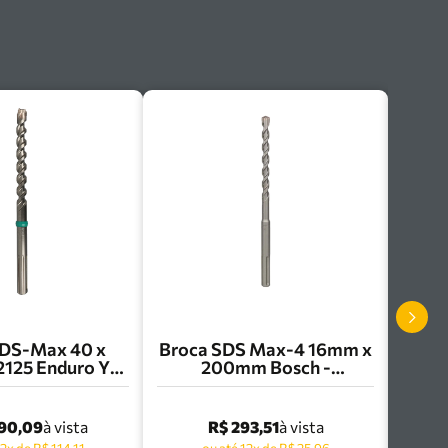
SDS-Max 40 x
Broca SDS Max-4 16mm x
125 Enduro Y-
200mm Bosch -
eller - 22393 5
2608685860
290,09
R$ 293,51
à vista
à vista
12x de R$ 114,11
ou até 12x de R$ 25,96