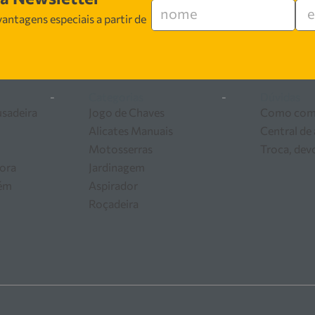
 especializada em vendas, suporte técnico e
antagens especiais a partir de
 segurança, inovação e qualidade em cada atendimento. Encont
 ferramentas e equipamentos para o seu negócio.
-
Categorias
-
Dúvidas
usadeira
Jogo de Chaves
Como com
Alicates Manuais
Central de
Motosserras
Troca, dev
ora
Jardinagem
zém
Aspirador
Roçadeira