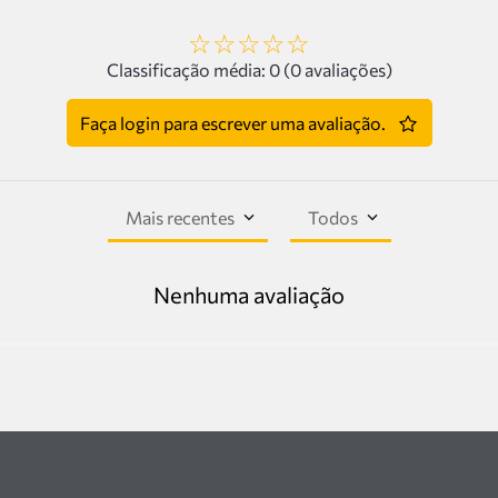
☆
☆
☆
☆
☆
Classificação média: 0
(0 avaliações)
Faça login para escrever uma avaliação.
Mais recentes
Todos
Nenhuma avaliação