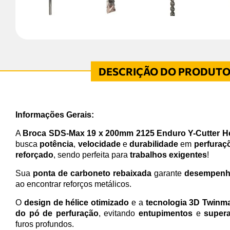
Informações Gerais:
A
Broca SDS-Max 19 x 200mm 2125 Enduro Y-Cutter He
busca
potência
,
velocidade
e
durabilidade
em
perfuraç
reforçado
, sendo perfeita para
trabalhos exigentes
!
Sua
ponta de carboneto rebaixada
garante
desempenho
ao encontrar reforços metálicos.
O
design de hélice otimizado
e a
tecnologia 3D Twinm
do pó de perfuração
, evitando
entupimentos
e
super
furos profundos.