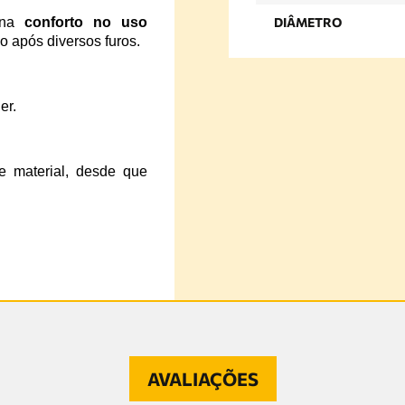
iona
conforto no uso
DIÂMETRO
após diversos furos.
er.
e material, desde que
AVALIAÇÕES