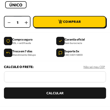
ÚNICO
－
＋
Compra segura
Garantia oficial
SSL + antifraude
Sem burocracia
Troca em 7 dias
Suporte 5x
Atendimento Delupo
(48) 3431-5800
Não sei meu CEP