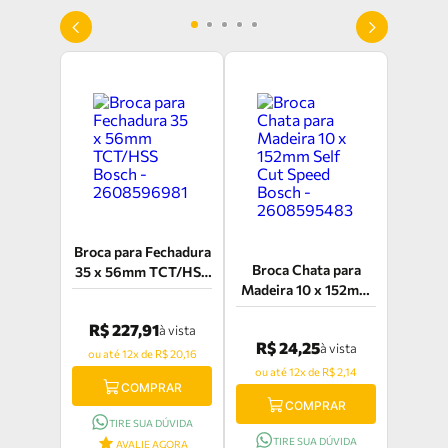
Broca para Fechadura
Broca Chata para
35 x 56mm TCT/HSS
Madeira 10 x 152mm
Bosch - 2608596981
Self Cut Speed Bosch
R$ 227,91
- 2608595483
à vista
R$ 24,25
à vista
ou até 12x de R$ 20,16
ou até 12x de R$ 2,14
COMPRAR
COMPRAR
TIRE SUA DÚVIDA
TIRE SUA DÚVIDA
AVALIE AGORA