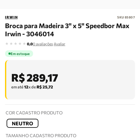
IRWIN
SKU
85807
Broca para Madeira 3" x 5" Speedbor Max
Irwin - 3046014
★
★
★
★
★
·
0,0
0
avaliações
Avaliar
Em estoque
R$
289
,
17
em até
12
x de
R$
25
,
72
COR CADASTRO PRODUTO
NEUTRO
TAMANHO CADASTRO PRODUTO