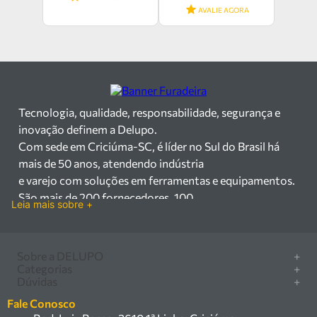
AVALIE AGORA
Tecnologia, qualidade, responsabilidade, segurança e
inovação definem a Delupo.
Com sede em Criciúma-SC, é líder no Sul do Brasil há
mais de 50 anos, atendendo indústria
e varejo com soluções em ferramentas e equipamentos.
São mais de 200 fornecedores, 100
Leia mais sobre +
mil itens à pronta entrega e uma equipe qualificada em
vendas, suporte e manutenção.
Há mais de 50 anos no mercado, a Delupo é referência
Sobre a DELUPO
+
em ferramentas e
Categorias
+
Quem somos
Dúvidas
+
equipamentos industriais no Sul do Brasil. Com sede em
Furadeira/Parafusadeira
Nossas lojas
Como comprar
Criciúma – SC, atendemos os
Serra circular
Fale Conosco
Marcas
Central de ajuda
setores industrial e varejista com um amplo portfólio de