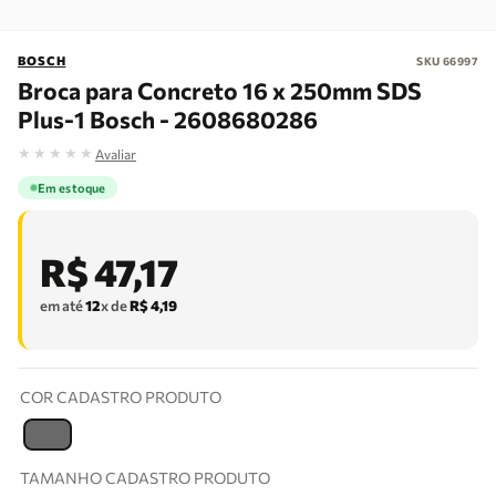
BOSCH
SKU
66997
Broca para Concreto 16 x 250mm SDS
Plus-1 Bosch - 2608680286
★
★
★
★
★
Avaliar
Em estoque
R$
47
,
17
em até
12
x de
R$
4
,
19
COR CADASTRO PRODUTO
T
TAMANHO CADASTRO PRODUTO