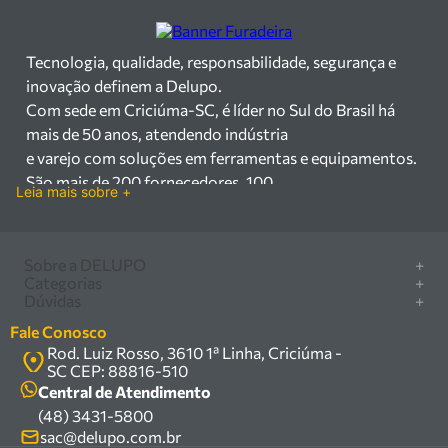
Tecnologia, qualidade, responsabilidade, segurança e
inovação definem a Delupo.
Com sede em Criciúma-SC, é líder no Sul do Brasil há
mais de 50 anos, atendendo indústria
e varejo com soluções em ferramentas e equipamentos.
São mais de 200 fornecedores, 100
Leia mais sobre +
mil itens à pronta entrega e uma equipe qualificada em
vendas, suporte e manutenção.
Há mais de 50 anos no mercado, a Delupo é referência
Sobre a DELUPO
+
em ferramentas e
Categorias
+
Quem somos
Dúvidas
+
equipamentos industriais no Sul do Brasil. Com sede em
Furadeira/Parafusadeira
Nossas lojas
Como comprar
Criciúma – SC, atendemos os
Serra circular
Fale Conosco
Marcas
Central de ajuda
setores industrial e varejista com um amplo portfólio de
Rod. Luiz Rosso, 3610 1ª Linha, Criciúma -
Compressor
Política de privacidade
SC CEP: 88816-510
produtos à pronta entrega.
Troca, devolução e garantia
Caixa Organizadora
Política de entrega
Central de Atendimento
Trabalhamos com mais de 200 fornecedores parceiros e
Carrinho Armazém
(48) 3431-5800
Termos e condições
um estoque com mais de
Kits
sac@delupo.com.br
Fale conosco
100.000 itens, incluindo máquinas, ferramentas