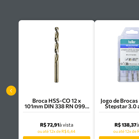
Broca HSS-CO 12 x
Jogo de Broca
101mm DIN 338 RN 0990
Stepstar 3.0
Heller - 21346 2
com 5 Peças 
11220
R$ 72,91
R$ 138,37
à vista
à
ou até 12x de R$ 6,44
ou até 12x de 