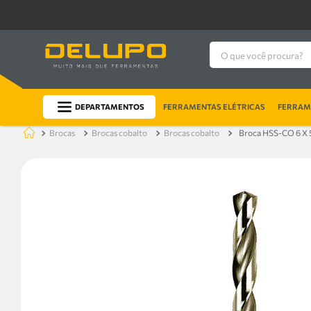
O que você procura?
DEPARTAMENTOS
FERRAMENTAS ELÉTRICAS
FERRAME
brocas
brocas cobalto
brocas cobalto
Broca HSS-CO 6 X 5