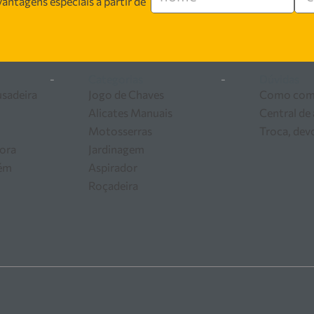
antagens especiais a partir de
 segurança, inovação e qualidade em cada atendimento. Encont
 ferramentas e equipamentos para o seu negócio.
-
Categorias
-
Dúvidas
usadeira
Jogo de Chaves
Como com
Alicates Manuais
Central de
Motosserras
Troca, dev
ora
Jardinagem
zém
Aspirador
Roçadeira