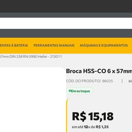
NTAS À BATERIA
FERRAMENTAS MANUAIS
MÁQUINAS E EQUIPAMENTOS
7mm DIN 338 RN 0990 Heller - 21301 1
Broca HSS-CO 6 x 57mm 
:
86025
Em estoque
R$
15
,
18
em até
12
x de
R$
1
,
35