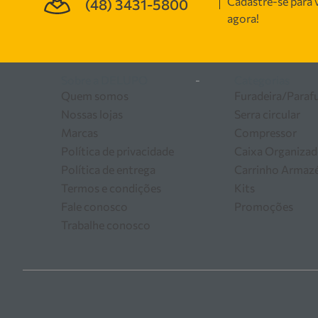
Cadastre-se para v
(48) 3431-5800
manutenção, garantindo
agora!
as melhores soluções em
Sobre a DELUPO
-
Categorias
Quem somos
Furadeira/Paraf
Nossas lojas
Serra circular
Marcas
Compressor
Política de privacidade
Caixa Organizad
Política de entrega
Carrinho Arma
Termos e condições
Kits
Fale conosco
Promoções
Trabalhe conosco