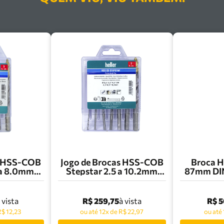
s HSS-COB
Jogo de Brocas HSS-COB
Broca H
 a 8.0mm
Stepstar 2.5 a 10.2mm
87mm DI
Heller -
com 7 Peças Heller -
Helle
1
32505D
R$ 259,75
R$ 5
 vista
à vista
R$ 12,23
ou até 12x de R$ 22,97
ou até