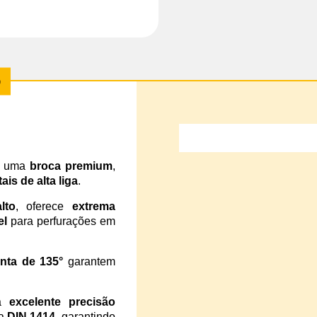
 uma
broca premium
,
ais de alta liga
.
lto
, oferece
extrema
el
para perfurações em
nta de 135°
garantem
ra
excelente precisão
 a
DIN 1414
, garantindo