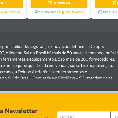
RAR
COMPRAR
AVALIE AGORA
TIRE SUA DÚVIDA
AVALIE AGORA
TIRE SUA D
esponsabilidade, segurança e inovação definem a Delupo.
 é líder no Sul do Brasil há mais de 50 anos, atendendo indústr
m ferramentas e equipamentos. São mais de 200 fornecedores, 
ga e uma equipe qualificada em vendas, suporte e manutenção.
ercado, a Delupo é referência em ferramentas e
s no Sul do Brasil. Com sede em Criciúma – SC, atendemos os
ejista com um amplo portfólio de produtos à pronta entrega.
e 200 fornecedores parceiros e um estoque com mais de
o máquinas, ferramentas manuais e elétricas, equipamentos de
s), ferragens e insumos industriais. Nossas soluções atendem
sa Newsletter
 cerâmicas, mineradoras e siderúrgicas.
 especializada em vendas, suporte técnico e