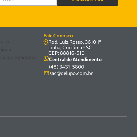
re
-
Fale Conosco
prar
Rod. Luiz Rosso, 3610 1ª
Linha, Criciúma - SC
 ajuda
CEP: 88816-510
olução e garantia
Central de Atendimento
(48) 3431-5800
sac@delupo.com.br