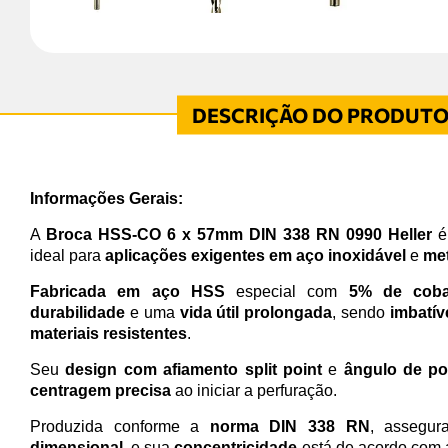
Informações Gerais:
A
Broca HSS-CO 6 x 57mm DIN 338 RN 0990 Heller
é
ideal para
aplicações exigentes em aço inoxidável
e
met
Fabricada em aço HSS
especial com
5% de coba
durabilidade
e uma
vida útil prolongada
, sendo
imbatív
materiais resistentes
.
Seu
design com afiamento split point
e
ângulo de po
centragem precisa
ao iniciar a perfuração.
Produzida conforme a
norma DIN 338 RN
, assegu
dimensional
, e sua
concentricidade
está de acordo com