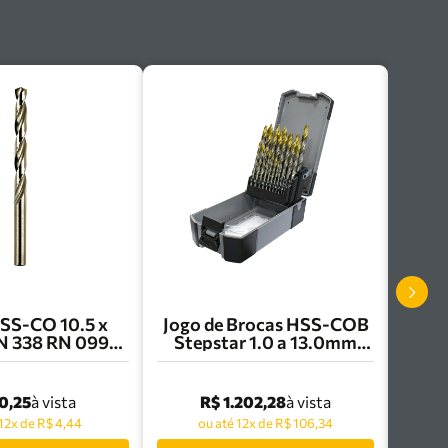
SS-CO 10.5 x
Jogo de Brocas HSS-COB
N 338 RN 0990
Stepstar 1.0 a 13.0mm
r - 21343 1
com 25 Peças Heller -
31227
0,25
R$ 1.202,28
à vista
à vista
 12x de R$ 4,44
ou até 12x de R$ 106,34