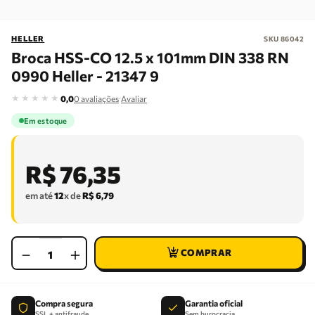
HELLER
SKU
86042
Broca HSS-CO 12.5 x 101mm DIN 338 RN
0990 Heller - 21347 9
★
★
★
★
★
·
0,0
0
avaliações
Avaliar
Em estoque
R$
76
,
35
em até
12
x de
R$
6
,
79
－
＋
Compra segura
Garantia oficial
SSL + antifraude
Sem burocracia