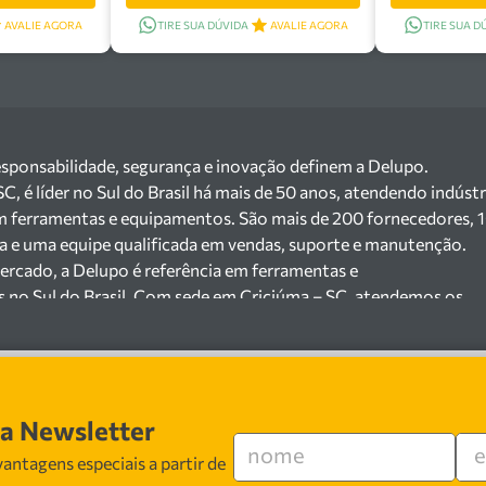
AVALIE AGORA
TIRE SUA DÚVIDA
AVALIE AGORA
TIRE SUA D
esponsabilidade, segurança e inovação definem a Delupo.
 é líder no Sul do Brasil há mais de 50 anos, atendendo indústr
m ferramentas e equipamentos. São mais de 200 fornecedores, 
ga e uma equipe qualificada em vendas, suporte e manutenção.
ercado, a Delupo é referência em ferramentas e
s no Sul do Brasil. Com sede em Criciúma – SC, atendemos os
ejista com um amplo portfólio de produtos à pronta entrega.
e 200 fornecedores parceiros e um estoque com mais de
o máquinas, ferramentas manuais e elétricas, equipamentos de
s), ferragens e insumos industriais. Nossas soluções atendem
sa Newsletter
 cerâmicas, mineradoras e siderúrgicas.
 especializada em vendas, suporte técnico e
antagens especiais a partir de
 segurança, inovação e qualidade em cada atendimento. Encont