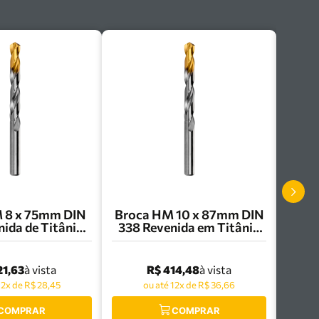
 8 x 75mm DIN
Broca HM 10 x 87mm DIN
ida de Titânio
338 Revenida em Titânio
mer - R0038.0
R003 Dormer- R00310.0
21,63
R$ 414,48
à vista
à vista
12x de R$ 28,45
ou até 12x de R$ 36,66
COMPRAR
COMPRAR