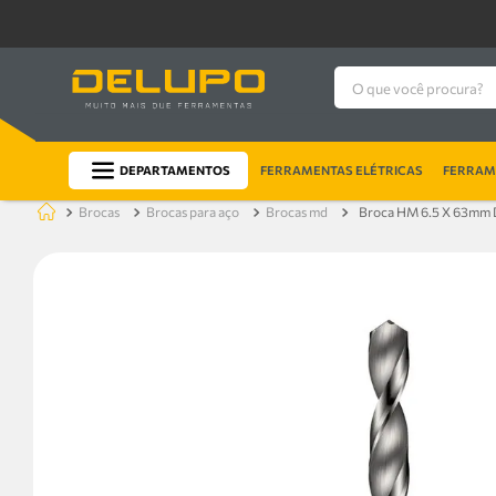
O que você procura?
DEPARTAMENTOS
FERRAMENTAS ELÉTRICAS
FERRAME
brocas
brocas para aço
brocas md
Broca HM 6.5 X 63mm 