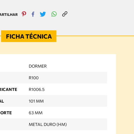
DORMER
R100
RICANTE
R1006.5
AL
101 MM
CORTE
63 MM
METAL DURO (HM)