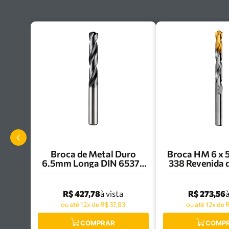
Broca de Metal Duro
Broca HM 6 x
6.5mm Longa DIN 6537L
338 Revenida 
Dormer - R4546.5
R003 Dormer 
R$ 427,78
R$ 273,56
à vista
à
ou até 12x de R$ 37,83
ou até 12x de 
COMPRAR
COMP