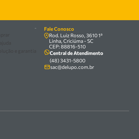
-
Fale Conosco
prar
Rod. Luiz Rosso, 3610 1ª
Linha, Criciúma - SC
 ajuda
CEP: 88816-510
olução e garantia
Central de Atendimento
(48) 3431-5800
sac@delupo.com.br