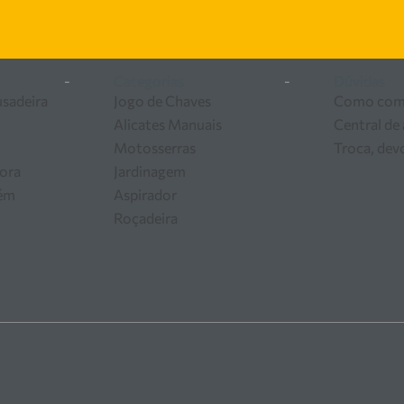
 ferramentas e equipamentos para o seu negócio.
-
Categorias
-
Dúvidas
usadeira
Jogo de Chaves
Como com
Alicates Manuais
Central de
Motosserras
Troca, dev
ora
Jardinagem
zém
Aspirador
Roçadeira