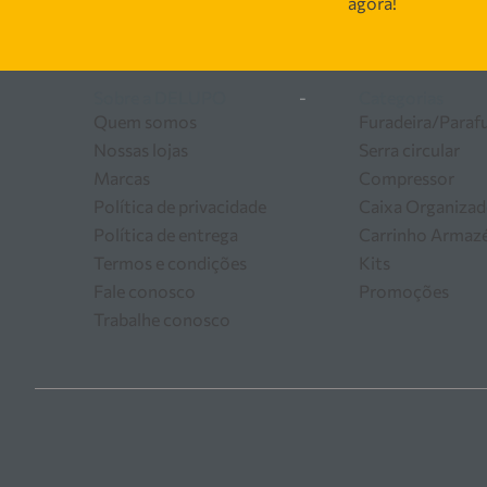
agora!
as melhores soluções em
Sobre a DELUPO
-
Categorias
Quem somos
Furadeira/Paraf
Nossas lojas
Serra circular
Marcas
Compressor
Política de privacidade
Caixa Organizad
Política de entrega
Carrinho Arma
Termos e condições
Kits
Fale conosco
Promoções
Trabalhe conosco