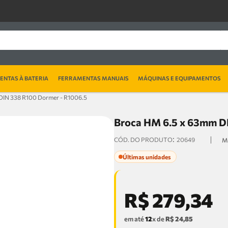
NTAS À BATERIA
FERRAMENTAS MANUAIS
MÁQUINAS E EQUIPAMENTOS
DIN 338 R100 Dormer - R1006.5
Broca HM 6.5 x 63mm D
:
20649
Últimas unidades
R$
279
,
34
em até
12
x de
R$
24
,
85