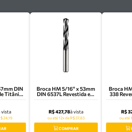
 57mm DIN
Broca HM 5/16'' x 53mm
Broca HM
de Titânio
DIN 6537L Revestida em
338 Reven
- R0036.0
TiAlN R454 Dormer -
R003 Dor
R4545/16
R$ 427,78
R$ 3
 vista
à vista
R$ 24,19
ou até 12x de R$ 37,83
ou até 
RAR
COMPRAR