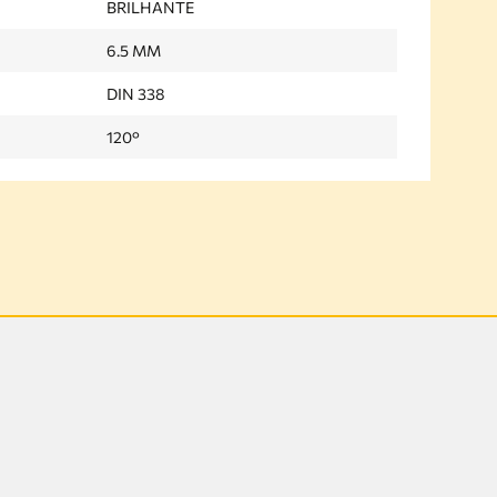
BRILHANTE
6.5 MM
DIN 338
120°