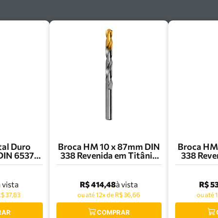
tal Duro
Broca HM 10 x 87mm DIN
Broca HM 11 x 94mm DIN
DIN 6537L
338 Revenida em Titânio
338 Reven
4546.5
R003 Dormer- R00310.0
R003 Dor
R$ 414,48
R$ 5
 vista
à vista
R$ 37,83
ou até 12x de R$ 36,66
ou até 
RAR
COMPRAR