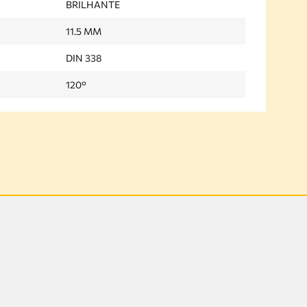
BRILHANTE
11.5 MM
DIN 338
120°