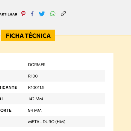
DORMER
R100
RICANTE
R10011.5
AL
142 MM
CORTE
94 MM
METAL DURO (HM)