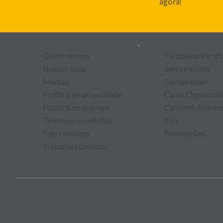
agora!
as melhores soluções em
Sobre a DELUPO
-
Categorias
Quem somos
Furadeira/Paraf
Nossas lojas
Serra circular
Marcas
Compressor
Política de privacidade
Caixa Organizad
Política de entrega
Carrinho Arma
Termos e condições
Kits
Fale conosco
Promoções
Trabalhe conosco