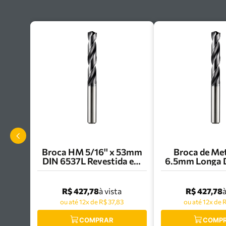
Broca HM 5/16'' x 53mm
Broca de Me
DIN 6537L Revestida em
6.5mm Longa 
TiAlN R454 Dormer -
Dormer - R
R4545/16
R$ 427,78
R$ 427,78
à vista
à
ou até 12x de R$ 37,83
ou até 12x de 
COMPRAR
COMP