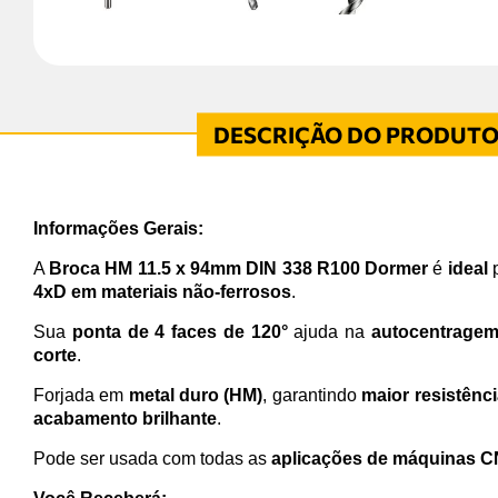
Informações Gerais:
A
Broca HM 11.5 x 94mm DIN 338 R100 Dormer
é
ideal
4xD em materiais não-ferrosos
.
Sua
ponta de 4 faces de 120°
ajuda na
autocentrage
corte
.
Forjada em
metal duro (HM)
, garantindo
maior resistênci
acabamento brilhante
.
Pode ser usada com todas as
aplicações de máquinas 