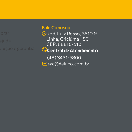
-
Fale Conosco
prar
Rod. Luiz Rosso, 3610 1ª
Linha, Criciúma - SC
 ajuda
CEP: 88816-510
olução e garantia
Central de Atendimento
(48) 3431-5800
sac@delupo.com.br