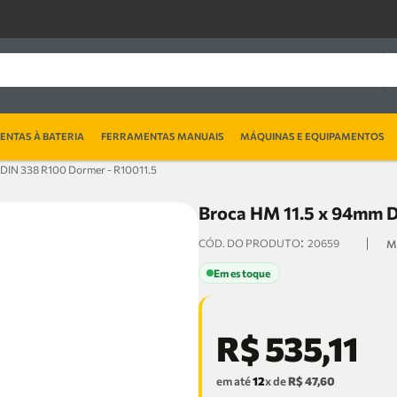
NTAS À BATERIA
FERRAMENTAS MANUAIS
MÁQUINAS E EQUIPAMENTOS
DIN 338 R100 Dormer - R10011.5
Broca HM 11.5 x 94mm D
:
20659
Em estoque
R$
535
,
11
em até
12
x de
R$
47
,
60