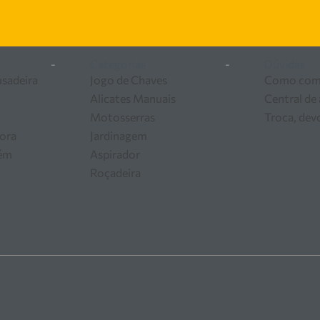
 ferramentas e equipamentos para o seu negócio.
-
Categorias
-
Dúvidas
usadeira
Jogo de Chaves
Como com
Alicates Manuais
Central de
Motosserras
Troca, dev
ora
Jardinagem
zém
Aspirador
Roçadeira