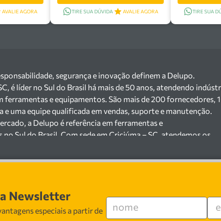
AVALIE AGORA
TIRE SUA DÚVIDA
AVALIE AGORA
TIRE SUA D
esponsabilidade, segurança e inovação definem a Delupo.
 é líder no Sul do Brasil há mais de 50 anos, atendendo indústr
m ferramentas e equipamentos. São mais de 200 fornecedores, 
ga e uma equipe qualificada em vendas, suporte e manutenção.
ercado, a Delupo é referência em ferramentas e
s no Sul do Brasil. Com sede em Criciúma – SC, atendemos os
ejista com um amplo portfólio de produtos à pronta entrega.
e 200 fornecedores parceiros e um estoque com mais de
o máquinas, ferramentas manuais e elétricas, equipamentos de
s), ferragens e insumos industriais. Nossas soluções atendem
sa Newsletter
 cerâmicas, mineradoras e siderúrgicas.
 especializada em vendas, suporte técnico e
antagens especiais a partir de
 segurança, inovação e qualidade em cada atendimento. Encont