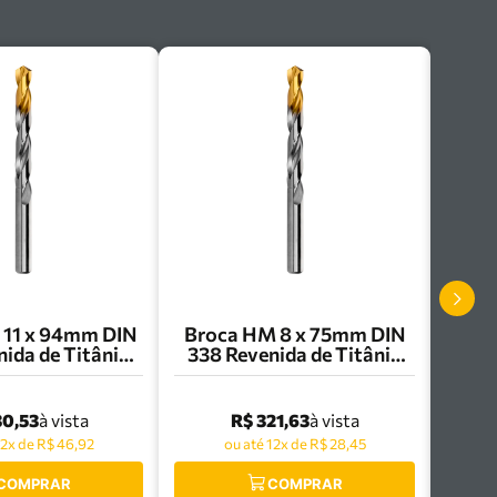
Broca HM 8 x 75mm DIN
ida de Titânio
338 Revenida de Titânio
mer - R00311.0
R003 Dormer - R0038.0
30,53
R$ 321,63
à vista
à vista
12x de R$ 46,92
ou até 12x de R$ 28,45
COMPRAR
COMPRAR