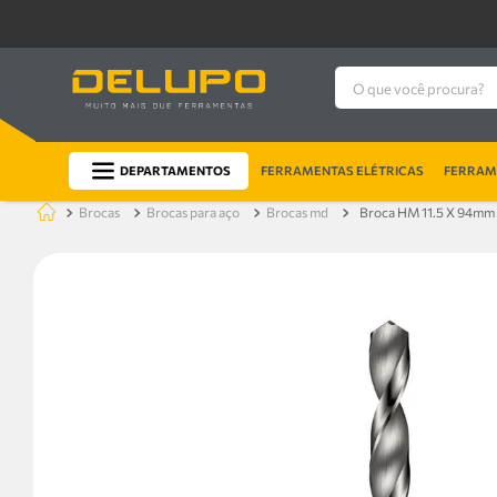
O que você procura?
DEPARTAMENTOS
FERRAMENTAS ELÉTRICAS
FERRAME
brocas
brocas para aço
brocas md
Broca HM 11.5 X 94mm 