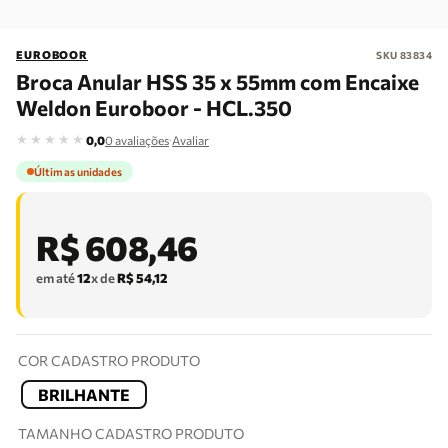
EUROBOOR
SKU
83834
Broca Anular HSS 35 x 55mm com Encaixe
Weldon Euroboor - HCL.350
★
★
★
★
★
·
0,0
0
avaliações
Avaliar
Últimas unidades
R$
608
,
46
em até
12
x de
R$
54
,
12
COR CADASTRO PRODUTO
BRILHANTE
TAMANHO CADASTRO PRODUTO