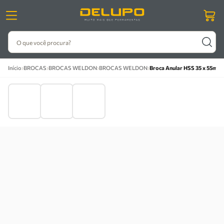
O que você procura?
›
›
›
›
Início
BROCAS
BROCAS WELDON
BROCAS WELDON
Broca Anular HSS 35 x 55mm