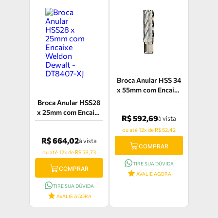
Broca Anular HSS 34
x 55mm com Encaixe
Weldon Euroboor -
Broca Anular HSS28
HCL.340
x 25mm com Encaixe
R$ 592,69
à vista
Weldon Dewalt -
ou até 12x de R$ 52,42
DT8407-XJ
R$ 664,02
à vista
COMPRAR
ou até 12x de R$ 58,73
TIRE SUA DÚVIDA
COMPRAR
AVALIE AGORA
TIRE SUA DÚVIDA
AVALIE AGORA