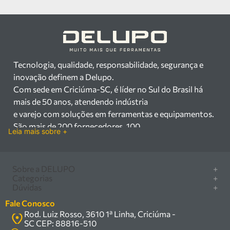
Tecnologia, qualidade, responsabilidade, segurança e
inovação definem a Delupo.
Com sede em Criciúma-SC, é líder no Sul do Brasil há
mais de 50 anos, atendendo indústria
e varejo com soluções em ferramentas e equipamentos.
São mais de 200 fornecedores, 100
Leia mais sobre +
mil itens à pronta entrega e uma equipe qualificada em
vendas, suporte e manutenção.
Há mais de 50 anos no mercado, a Delupo é referência
Sobre a DELUPO
+
em ferramentas e
Categorias
+
Quem somos
Dúvidas
+
equipamentos industriais no Sul do Brasil. Com sede em
Furadeira/Parafusadeira
Nossas lojas
Como comprar
Criciúma – SC, atendemos os
Serra circular
Fale Conosco
Marcas
Central de ajuda
setores industrial e varejista com um amplo portfólio de
Rod. Luiz Rosso, 3610 1ª Linha, Criciúma -
Compressor
Política de privacidade
SC CEP: 88816-510
produtos à pronta entrega.
Troca, devolução e garantia
Caixa Organizadora