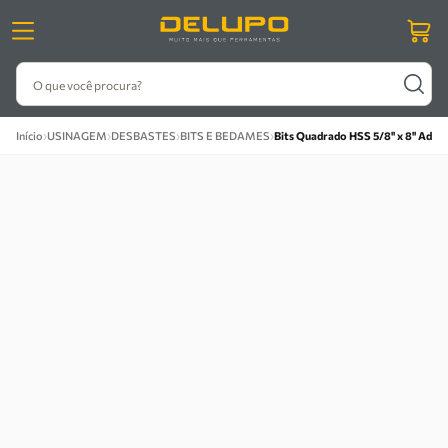
O que você procura?
›
›
›
›
Início
USINAGEM
DESBASTES
BITS E BEDAMES
Bits Quadrado HSS 5/8'' x 8'' Ade