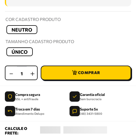
COR CADASTRO PRODUTO
NEUTRO
TAMANHO CADASTRO PRODUTO
ÚNICO
－
＋
Compra segura
Garantia oficial
SSL + antifraude
Sem burocracia
Troca em 7 dias
Suporte 5x
Atendimento Delupo
(48) 3431-5800