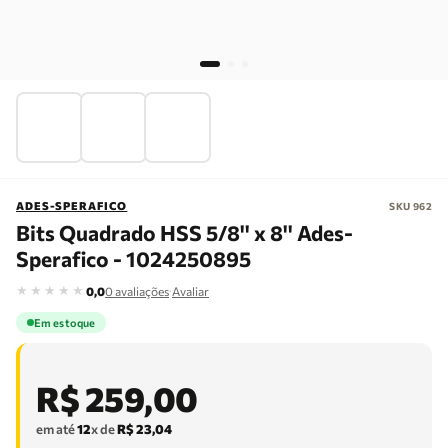
ADES-SPERAFICO
SKU
962
Bits Quadrado HSS 5/8'' x 8'' Ades-
Sperafico - 1024250895
★
★
★
★
★
·
0,0
0
avaliações
Avaliar
Em estoque
R$
259
,
00
em até
12
x de
R$
23
,
04