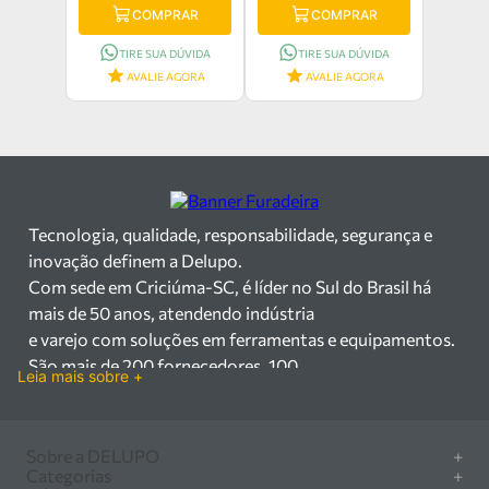
COMPRAR
COMPRAR
TIRE SUA DÚVIDA
TIRE SUA DÚVIDA
AVALIE AGORA
AVALIE AGORA
Tecnologia, qualidade, responsabilidade, segurança e
inovação definem a Delupo.
Com sede em Criciúma-SC, é líder no Sul do Brasil há
mais de 50 anos, atendendo indústria
e varejo com soluções em ferramentas e equipamentos.
São mais de 200 fornecedores, 100
Leia mais sobre +
mil itens à pronta entrega e uma equipe qualificada em
vendas, suporte e manutenção.
Há mais de 50 anos no mercado, a Delupo é referência
Sobre a DELUPO
+
em ferramentas e
Categorias
+
Quem somos