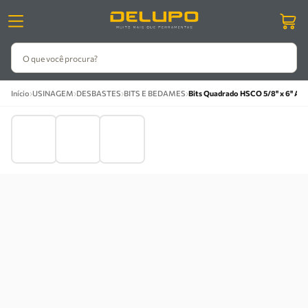
O que você procura?
›
›
›
›
Início
USINAGEM
DESBASTES
BITS E BEDAMES
Bits Quadrado HSCO 5/8'' x 6'' A