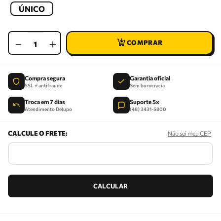
ÚNICO
－
＋
Compra segura
Garantia oficial
SSL + antifraude
Sem burocracia
Troca em 7 dias
Suporte 5x
Atendimento Delupo
(48) 3431-5800
Não sei meu CEP