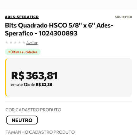
ADES-SPERAFICO
SKU
23130
Bits Quadrado HSCO 5/8'' x 6'' Ades-
Sperafico - 1024300893
★
★
★
★
★
Avaliar
Últimas unidades
R$
363
,
81
em até
12
x de
R$
32
,
36
COR CADASTRO PRODUTO
NEUTRO
TAMANHO CADASTRO PRODUTO