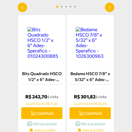
Bits Quadrado HSCO
Bedame HSCO 7/8'' x
1/2'' x 6'' Ades-
5/32'' x 6'' Ades-
Sperafico -
Sperafico -
01024300885
1026300963
R$ 242,70
R$ 301,82
à vista
à vista
ou até 12x de R$ 21,46
ou até 12x de R$ 26,69
COMPRAR
COMPRAR
TIRE SUA DÚVIDA
TIRE SUA DÚVIDA
AVALIE AGORA
AVALIE AGORA