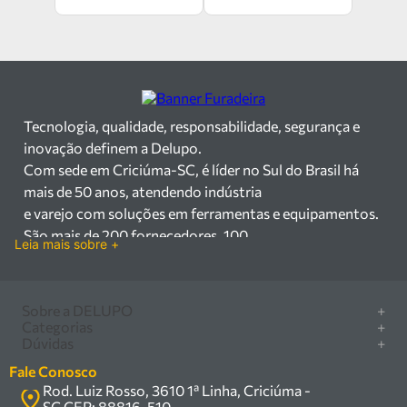
Tecnologia, qualidade, responsabilidade, segurança e
inovação definem a Delupo.
Com sede em Criciúma-SC, é líder no Sul do Brasil há
mais de 50 anos, atendendo indústria
e varejo com soluções em ferramentas e equipamentos.
São mais de 200 fornecedores, 100
Leia mais sobre +
mil itens à pronta entrega e uma equipe qualificada em
vendas, suporte e manutenção.
Há mais de 50 anos no mercado, a Delupo é referência
Sobre a DELUPO
+
em ferramentas e
Categorias
+
Quem somos
Dúvidas
+
equipamentos industriais no Sul do Brasil. Com sede em
Furadeira/Parafusadeira
Nossas lojas
Como comprar
Criciúma – SC, atendemos os
Serra circular
Fale Conosco
Marcas
Central de ajuda
setores industrial e varejista com um amplo portfólio de
Rod. Luiz Rosso, 3610 1ª Linha, Criciúma -
Compressor
Política de privacidade
SC CEP: 88816-510