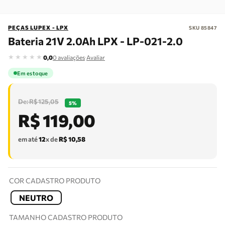
PEÇAS LUPEX - LPX
SKU
85847
Bateria 21V 2.0Ah LPX - LP-021-2.0
★
★
★
★
★
·
0,0
0
avaliações
Avaliar
Em estoque
R$
125
,
05
5%
R$
119
,
00
em até
12
x de
R$
10
,
58
COR CADASTRO PRODUTO
NEUTRO
TAMANHO CADASTRO PRODUTO