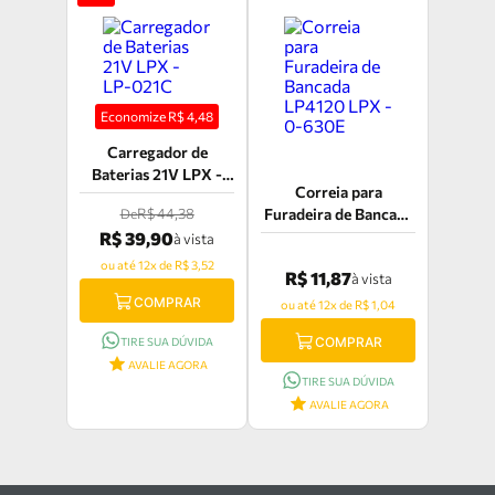
Economize R$
4,48
Carregador de
Baterias 21V LPX -
Correia para
LP-021C
R$ 44,38
Furadeira de Bancada
De
LP4120 LPX - 0-630E
R$ 39,90
à vista
ou até 12x de R$ 3,52
R$ 11,87
à vista
COMPRAR
ou até 12x de R$ 1,04
COMPRAR
TIRE SUA DÚVIDA
AVALIE AGORA
TIRE SUA DÚVIDA
AVALIE AGORA