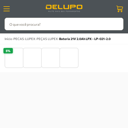
O que você procura?
›
›
›
›
Início
PECAS
LUPEX
PEÇAS LUPEX
Bateria 21V 2.0Ah LPX - LP-021-2.0
5%