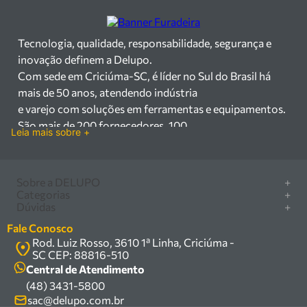
Tecnologia, qualidade, responsabilidade, segurança e
inovação definem a Delupo.
Com sede em Criciúma-SC, é líder no Sul do Brasil há
mais de 50 anos, atendendo indústria
e varejo com soluções em ferramentas e equipamentos.
São mais de 200 fornecedores, 100
Leia mais sobre +
mil itens à pronta entrega e uma equipe qualificada em
vendas, suporte e manutenção.
Há mais de 50 anos no mercado, a Delupo é referência
Sobre a DELUPO
+
em ferramentas e
Categorias
+
Quem somos
Dúvidas
+
equipamentos industriais no Sul do Brasil. Com sede em
Furadeira/Parafusadeira
Nossas lojas
Como comprar
Criciúma – SC, atendemos os
Serra circular
Fale Conosco
Marcas
Central de ajuda
setores industrial e varejista com um amplo portfólio de
Rod. Luiz Rosso, 3610 1ª Linha, Criciúma -
Compressor
Política de privacidade
SC CEP: 88816-510
produtos à pronta entrega.
Troca, devolução e garantia
Caixa Organizadora
Política de entrega
Central de Atendimento
Trabalhamos com mais de 200 fornecedores parceiros e
Carrinho Armazém
(48) 3431-5800
Termos e condições
um estoque com mais de
Kits
sac@delupo.com.br
Fale conosco
100.000 itens, incluindo máquinas, ferramentas