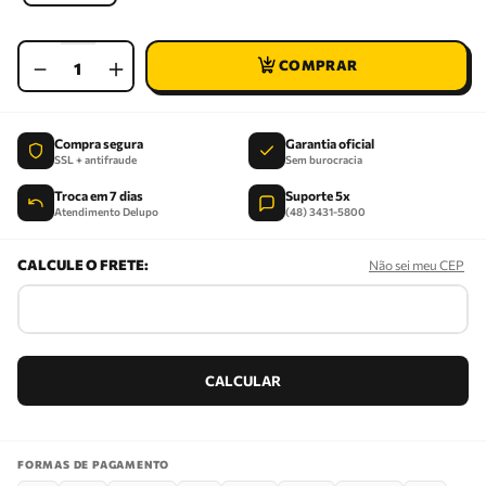
－
＋
Compra segura
Garantia oficial
SSL + antifraude
Sem burocracia
Troca em 7 dias
Suporte 5x
Atendimento Delupo
(48) 3431-5800
Não sei meu CEP
FORMAS DE PAGAMENTO