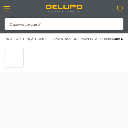
O que você procura?
›
›
›
›
Início
CONSTRUÇÃO CIVIL
FERRAMENTAS
CONSUMÍVEIS PARA OBRA
Balde Grad