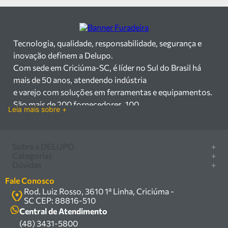
Tecnologia, qualidade, responsabilidade, segurança e
inovação definem a Delupo.
Com sede em Criciúma-SC, é líder no Sul do Brasil há
mais de 50 anos, atendendo indústria
e varejo com soluções em ferramentas e equipamentos.
São mais de 200 fornecedores, 100
Leia mais sobre +
mil itens à pronta entrega e uma equipe qualificada em
vendas, suporte e manutenção.
Há mais de 50 anos no mercado, a Delupo é referência
Sobre a DELUPO
+
em ferramentas e
Categorias
+
Quem somos
Dúvidas
+
equipamentos industriais no Sul do Brasil. Com sede em
Furadeira/Parafusadeira
Nossas lojas
Como comprar
Criciúma – SC, atendemos os
Serra circular
Fale Conosco
Marcas
Central de ajuda
setores industrial e varejista com um amplo portfólio de
Rod. Luiz Rosso, 3610 1ª Linha, Criciúma -
Compressor
Política de privacidade
SC CEP: 88816-510
produtos à pronta entrega.
Troca, devolução e garantia
Caixa Organizadora
Política de entrega
Central de Atendimento
Trabalhamos com mais de 200 fornecedores parceiros e
Carrinho Armazém
(48) 3431-5800
Termos e condições
um estoque com mais de