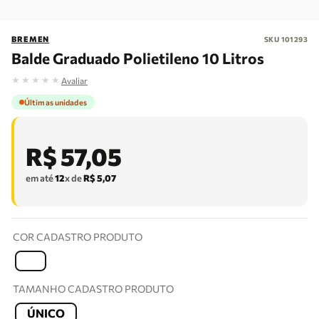
BREMEN
SKU
101293
Balde Graduado Polietileno 10 Litros
★
★
★
★
★
Avaliar
Últimas unidades
R$
57
,
05
em até
12
x de
R$
5
,
07
COR CADASTRO PRODUTO
T
TAMANHO CADASTRO PRODUTO
ÚNICO