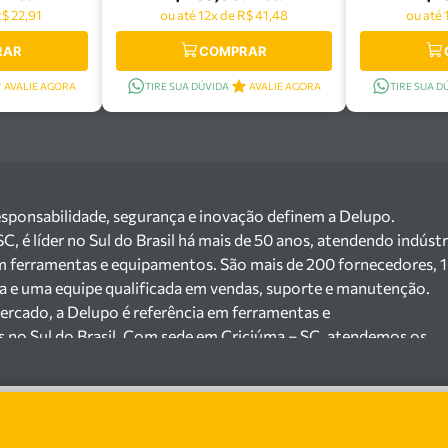
R$ 22,91
ou até 12x de R$ 41,48
ou até 
RAR
COMPRAR
AVALIE AGORA
TIRE SUA DÚVIDA
AVALIE AGORA
TIRE SUA D
esponsabilidade, segurança e inovação definem a Delupo.
 é líder no Sul do Brasil há mais de 50 anos, atendendo indústr
m ferramentas e equipamentos. São mais de 200 fornecedores, 
ga e uma equipe qualificada em vendas, suporte e manutenção.
ercado, a Delupo é referência em ferramentas e
s no Sul do Brasil. Com sede em Criciúma – SC, atendemos os
ejista com um amplo portfólio de produtos à pronta entrega.
e 200 fornecedores parceiros e um estoque com mais de
o máquinas, ferramentas manuais e elétricas, equipamentos de
s), ferragens e insumos industriais. Nossas soluções atendem