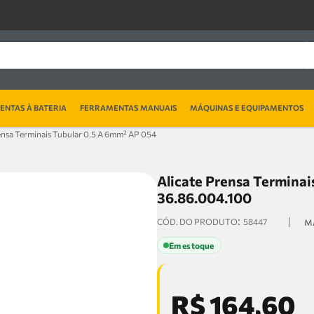
NTAS À BATERIA
FERRAMENTAS MANUAIS
MÁQUINAS E EQUIPAMENTOS
ensa Terminais Tubular 0.5 A 6mm² AP 054
Alicate Prensa Terminai
36.86.004.100
:
58447
Em estoque
R$
164
,
60