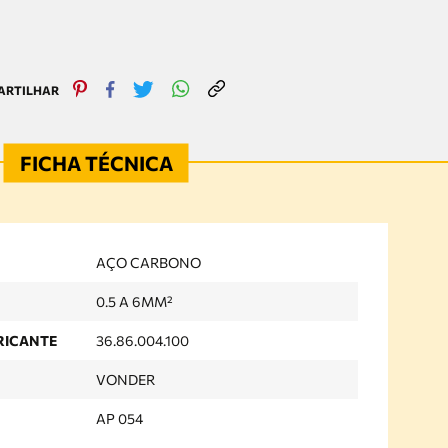
AÇO CARBONO
0.5 A 6MM²
RICANTE
36.86.004.100
VONDER
AP 054