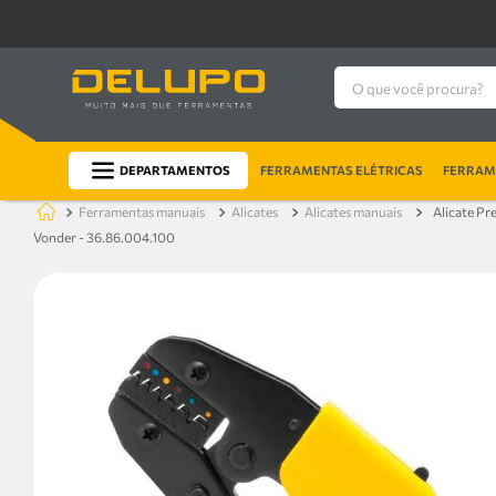
O que você procura?
DEPARTAMENTOS
FERRAMENTAS ELÉTRICAS
FERRAME
ferramentas manuais
alicates
alicates manuais
Alicate Pr
Vonder - 36.86.004.100