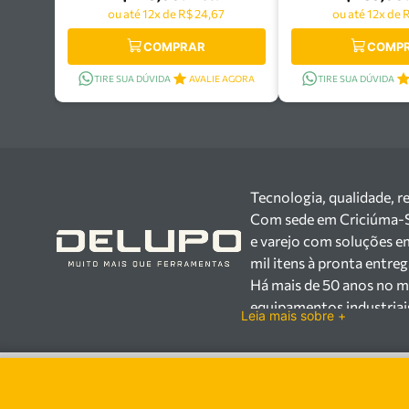
ou até 12x de R$ 24,67
ou até 12x de 
COMPRAR
COMP
TIRE SUA DÚVIDA
AVALIE AGORA
TIRE SUA DÚVIDA
Tecnologia, qualidade, r
Com sede em Criciúma-SC,
e varejo com soluções e
mil itens à pronta entre
Há mais de 50 anos no m
equipamentos industriai
Leia mais sobre +
setores industrial e var
Trabalhamos com mais d
100.000 itens, incluind
proteção individual (EPI