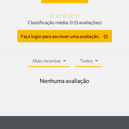
☆
☆
☆
☆
☆
Classificação média: 0
(0 avaliações)
Faça login para escrever uma avaliação.
Mais recentes
Todos
Nenhuma avaliação