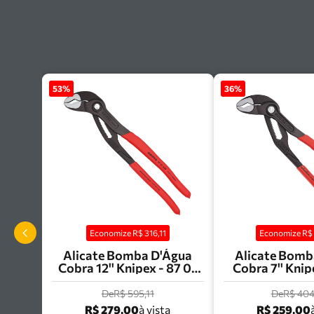
53
%
36
%
Economize R$
316,11
Economize R
Alicate Bomba D'Água
Alicate Bomb
Cobra 12'' Knipex - 87 01
Cobra 7'' Knip
300
180
De
R$ 595,11
De
R$ 404
R$ 279,00
R$ 259,00
à vista