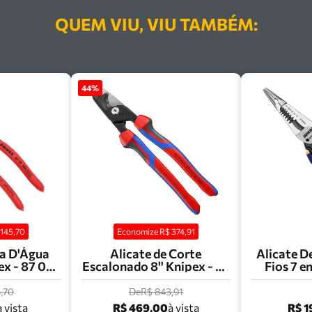
QUEM VIU, VIU TAMBÉM:
44
%
$
145,70
Economize R$
374,91
a D'Água
Alicate de Corte
Alicate D
ex - 87 01
Escalonado 8'' Knipex - 95
Fios 7 e
12 225
IW
,70
De
R$ 843,91
R$ 469,00
R$ 1
à vista
à vista