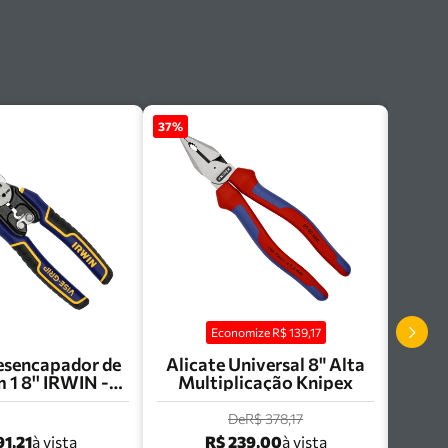
37
%
Economize R$
139,17
esencapador de
Alicate Universal 8" Alta
m 1 8'' IRWIN -
Multiplicação Knipex
HT84002
De
R$ 378,17
91,21
R$ 239,00
à vista
à vista