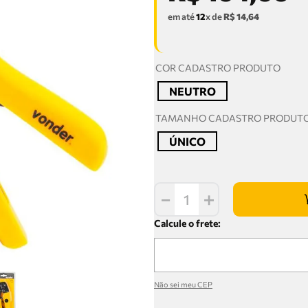
em até
12
x de
R$
14
,
64
COR CADASTRO PRODUTO
NEUTRO
TAMANHO CADASTRO PRODUT
ÚNICO
－
＋
Não sei meu CEP