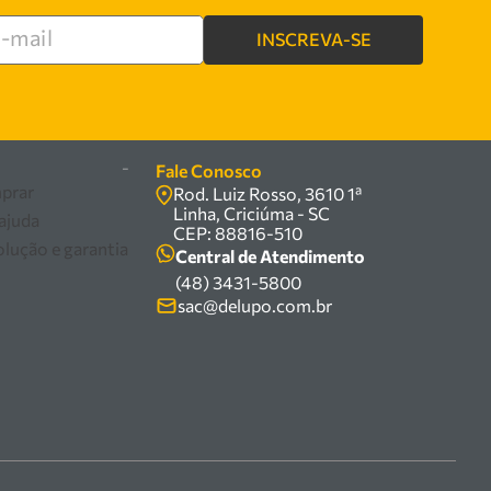
INSCREVA-SE
re
-
Fale Conosco
prar
Rod. Luiz Rosso, 3610 1ª
Linha, Criciúma - SC
 ajuda
CEP: 88816-510
olução e garantia
Central de Atendimento
(48) 3431-5800
sac@delupo.com.br