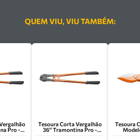
QUEM VIU, VIU TAMBÉM:
 Vergalhão
Tesoura Corta Vergalhão
Tesoura C
na Pro -
36'' Tramontina Pro -
Model
018
44034/036
Tramo