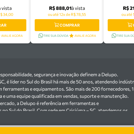
44
R$ 888,01
R$ 2
à vista
à vista
R$ 34,00
ou até 12x de R$ 78,55
ou até 
RAR
COMPRAR
AVALIE AGORA
TIRE SUA DÚVIDA
AVALIE AGORA
TIRE SUA D
esponsabilidade, segurança e inovação definem a Delupo.
 é líder no Sul do Brasil há mais de 50 anos, atendendo indústr
m ferramentas e equipamentos. São mais de 200 fornecedores, 
ga e uma equipe qualificada em vendas, suporte e manutenção.
ercado, a Delupo é referência em ferramentas e
s no Sul do Brasil. Com sede em Criciúma – SC, atendemos os
ejista com um amplo portfólio de produtos à pronta entrega.
e 200 fornecedores parceiros e um estoque com mais de
o máquinas, ferramentas manuais e elétricas, equipamentos de