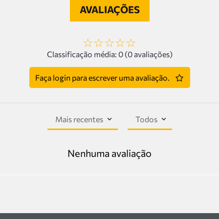
AVALIAÇÕES
☆
☆
☆
☆
☆
Classificação média: 0
(0 avaliações)
Faça login para escrever uma avaliação.
Mais recentes
Todos
Nenhuma avaliação