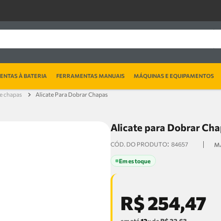
NTAS À BATERIA
FERRAMENTAS MANUAIS
MÁQUINAS E EQUIPAMENTOS
 e chapas
Alicate Para Dobrar Chapas
Alicate para Dobrar Cha
:
84657
Em estoque
R$
254
,
47