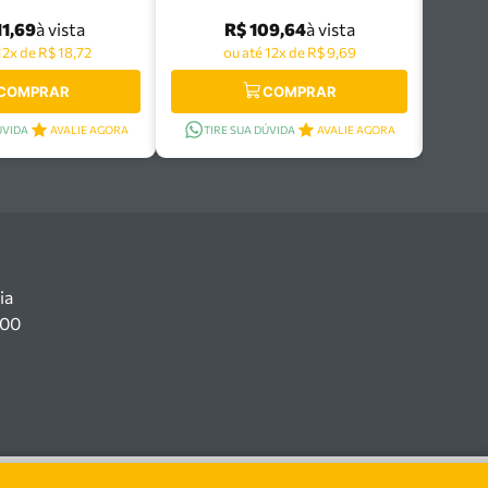
067/112
44067/108
11,69
R$ 109,64
à vista
à vista
12x de R$ 18,72
ou até 12x de R$ 9,69
COMPRAR
COMPRAR
ÚVIDA
AVALIE AGORA
TIRE SUA DÚVIDA
AVALIE AGORA
ia
100