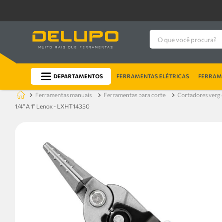
O que você procura?
DEPARTAMENTOS
FERRAMENTAS ELÉTRICAS
FERRAME
ferramentas manuais
ferramentas para corte
cortadores verg
1/4'' A 1'' Lenox - LXHT14350