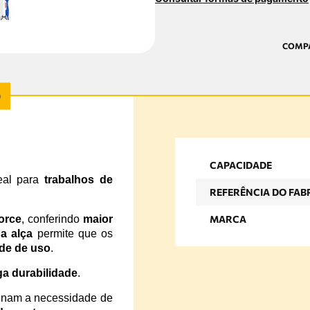
CAPACIDADE
eal para
trabalhos de
REFERÊNCIA DO FAB
orce
, conferindo
maior
MARCA
na alça
permite que os
ade de uso
.
ga durabilidade
.
minam a necessidade de