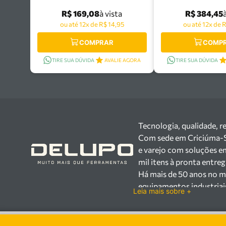
44067/110
R$ 169,08
R$ 384,45
à vista
ou até 12x de R$ 14,95
ou até 12x de 
COMPRAR
COMP
TIRE SUA DÚVIDA
AVALIE AGORA
TIRE SUA DÚVIDA
Tecnologia, qualidade, r
Com sede em Criciúma-SC,
e varejo com soluções e
mil itens à pronta entre
Há mais de 50 anos no m
equipamentos industriai
Leia mais sobre +
setores industrial e var
Trabalhamos com mais d
100.000 itens, incluind