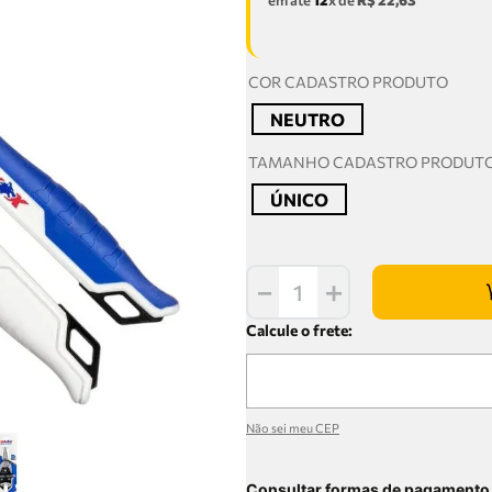
em até
12
x de
R$
22
,
63
COR CADASTRO PRODUTO
NEUTRO
TAMANHO CADASTRO PRODUT
ÚNICO
－
＋
Não sei meu CEP
Consultar formas de pagamento