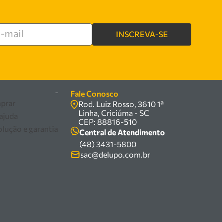
INSCREVA-SE
re
-
Fale Conosco
prar
Rod. Luiz Rosso, 3610 1ª
Linha, Criciúma - SC
 ajuda
CEP: 88816-510
olução e garantia
Central de Atendimento
(48) 3431-5800
sac@delupo.com.br