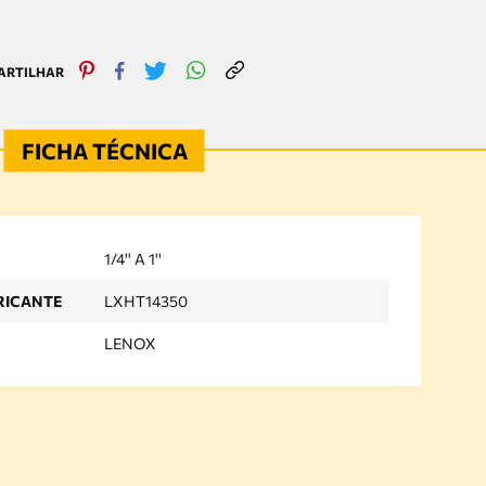
1/4'' A 1''
RICANTE
LXHT14350
LENOX