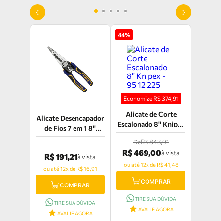
44
%
Economize R$
374,91
Alicate de Corte
Alicate Desencapador
Escalonado 8'' Knipex
de Fios 7 em 1 8''
- 95 12 225
IRWIN - IWHT84002
R$ 843,91
De
R$ 469,00
à vista
R$ 191,21
à vista
ou até 12x de R$ 41,48
ou até 12x de R$ 16,91
COMPRAR
COMPRAR
TIRE SUA DÚVIDA
TIRE SUA DÚVIDA
AVALIE AGORA
AVALIE AGORA