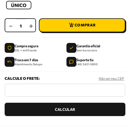
ÚNICO
－
＋
Compra segura
Garantia oficial
SSL + antifraude
Sem burocracia
Troca em 7 dias
Suporte 5x
Atendimento Delupo
(48) 3431-5800
Não sei meu CEP