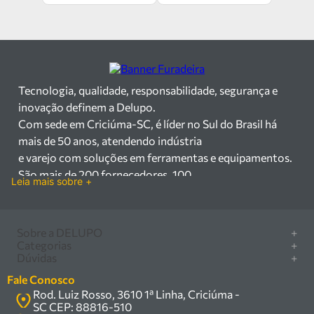
Tecnologia, qualidade, responsabilidade, segurança e
inovação definem a Delupo.
Com sede em Criciúma-SC, é líder no Sul do Brasil há
mais de 50 anos, atendendo indústria
e varejo com soluções em ferramentas e equipamentos.
São mais de 200 fornecedores, 100
Leia mais sobre +
mil itens à pronta entrega e uma equipe qualificada em
vendas, suporte e manutenção.
Há mais de 50 anos no mercado, a Delupo é referência
Sobre a DELUPO
+
em ferramentas e
Categorias
+
Quem somos
Dúvidas
+
equipamentos industriais no Sul do Brasil. Com sede em
Furadeira/Parafusadeira
Nossas lojas
Como comprar
Criciúma – SC, atendemos os
Serra circular
Fale Conosco
Marcas
Central de ajuda
setores industrial e varejista com um amplo portfólio de
Rod. Luiz Rosso, 3610 1ª Linha, Criciúma -
Compressor
Política de privacidade
SC CEP: 88816-510
produtos à pronta entrega.
Troca, devolução e garantia