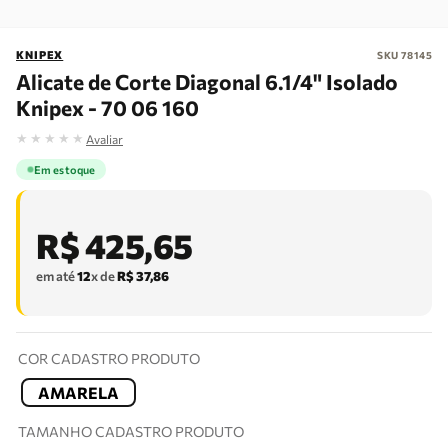
KNIPEX
SKU
78145
Alicate de Corte Diagonal 6.1/4" Isolado
Knipex - 70 06 160
★
★
★
★
★
Avaliar
Em estoque
R$
425
,
65
em até
12
x de
R$
37
,
86
COR CADASTRO PRODUTO
AMARELA
TAMANHO CADASTRO PRODUTO