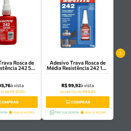
Trava Rosca de
Adesivo Trava Rosca de
stência 242 50g
Média Resistência 242 10g
te - 223850
Loctite - 284483
05,76
R$ 99,92
à vista
à vista
12x de R$ 35,89
ou até 12x de R$ 8,83
COMPRAR
COMPRAR
ÚVIDA
AVALIE AGORA
TIRE SUA DÚVIDA
AVALIE AGORA