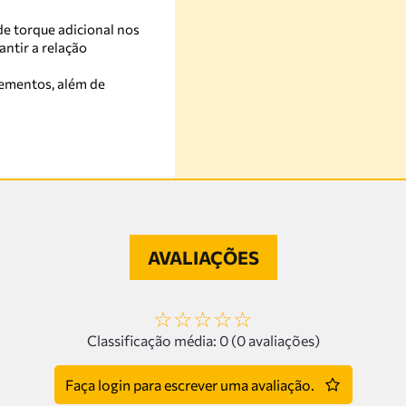
e torque adicional nos
ntir a relação
ementos, além de
AVALIAÇÕES
☆
☆
☆
☆
☆
Classificação média: 0
(0 avaliações)
Faça login para escrever uma avaliação.