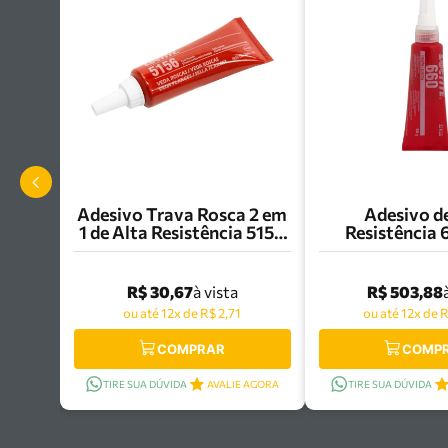
Adesivo Trava Rosca 2 em
Adesivo d
1 de Alta Resistência 5156
Resistência
15g Loctite - 2679364
Loctite - 
R$ 30,67
R$ 503,88
à vista
ou até 12x de R$ 2,71
ou até 12x de 
COMPRAR
COMP
TIRE SUA DÚVIDA
AVALIE AGORA
TIRE SUA DÚVIDA