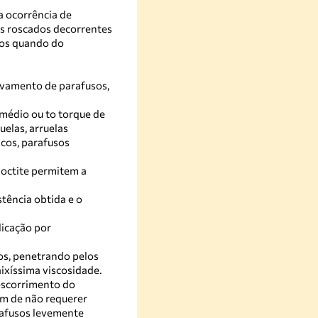
a ocorrência de
s roscados decorrentes
tos quando do
avamento de parafusos,
 médio ou to torque de
elas, arruelas
icos, parafusos
Loctite permitem a
tência obtida e o
icação por
os, penetrando pelos
aixíssima viscosidade.
escorrimento do
ém de não requerer
rafusos levemente