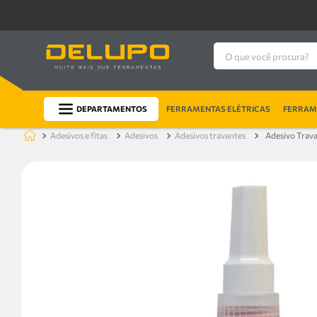
O que você procura?
DEPARTAMENTOS
FERRAMENTAS ELÉTRICAS
FERRAME
adesivos e fitas
adesivos
adesivos travantes
Adesivo Trava 