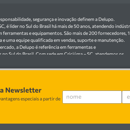
esponsabilidade, segurança e inovação definem a Delupo.
 é líder no Sul do Brasil há mais de 50 anos, atendendo indústr
m ferramentas e equipamentos. São mais de 200 fornecedores, 
ga e uma equipe qualificada em vendas, suporte e manutenção.
ercado, a Delupo é referência em ferramentas e
s no Sul do Brasil. Com sede em Criciúma – SC, atendemos os
ejista com um amplo portfólio de produtos à pronta entrega.
e 200 fornecedores parceiros e um estoque com mais de
o máquinas, ferramentas manuais e elétricas, equipamentos de
s), ferragens e insumos industriais. Nossas soluções atendem
sa Newsletter
 cerâmicas, mineradoras e siderúrgicas.
 especializada em vendas, suporte técnico e
antagens especiais a partir de
 segurança, inovação e qualidade em cada atendimento. Encont
 ferramentas e equipamentos para o seu negócio.