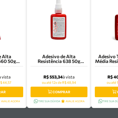
e Alta
Adesivo de Alta
Adesivo 
 660 50g
Resistência 638 50g
Média Resi
231055
Loctite - 1847189
Locti
R$ 553,34
R$ 4
à vista
à vista
R$ 44,57
ou até 12x de R$ 48,94
ou até 
RAR
COMPRAR
AVALIE AGORA
TIRE SUA DÚVIDA
AVALIE AGORA
TIRE SUA D