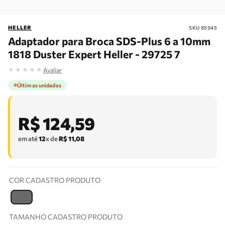
HELLER
SKU
85945
Adaptador para Broca SDS-Plus 6 a 10mm
1818 Duster Expert Heller - 29725 7
★
★
★
★
★
Avaliar
Últimas unidades
R$
124
,
59
em até
12
x de
R$
11
,
08
COR CADASTRO PRODUTO
T
TAMANHO CADASTRO PRODUTO