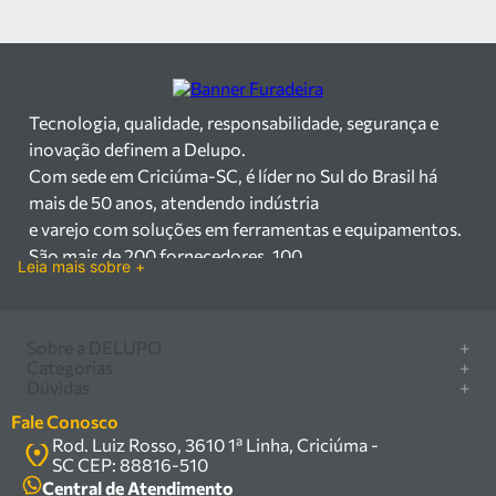
Broca SDS-Plus 8 x
Broca SDS Plus 20mm
100mm 2618 Trijet
x 210mm Amatools -
Heller - 26754 0
19,0021
R$ 72,47
R$ 31,53
à vista
à vista
ou até 12x de R$ 6,41
ou até 12x de R$ 2,78
COMPRAR
COMPRAR
TIRE SUA DÚVIDA
TIRE SUA DÚVIDA
AVALIE AGORA
AVALIE AGORA