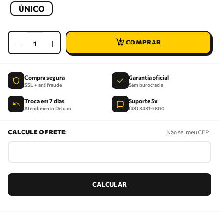
ÚNICO
－
＋
Compra segura
Garantia oficial
SSL + antifraude
Sem burocracia
Troca em 7 dias
Suporte 5x
Atendimento Delupo
(48) 3431-5800
Não sei meu CEP