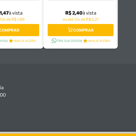
1,47
R$ 2,40
à vista
à vista
 12x de R$ 1,89
ou até 12x de R$ 0,21
COMPRAR
COMPRAR
ÚVIDA
AVALIE AGORA
TIRE SUA DÚVIDA
AVALIE AGORA
ia
100