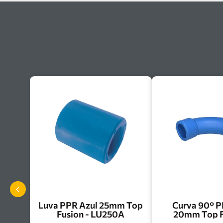
Luva PPR Azul 25mm Top
Curva 90° P
Fusion - LU250A
20mm Top F
CC20