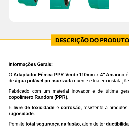
Informações Gerais:
O
Adaptador Fêmea PPR Verde 110mm x 4'' Amanco
é 
de
água potável pressurizada
quente e fria em instalaçõe
Fabricado com um material inovador e de última ge
copolímero Random (PPR)
.
É
livre de toxicidade
e
corrosão
, resistente a produto
rugosidade
.
Permite
total segurança na fusão
, além de ter
ductibilid