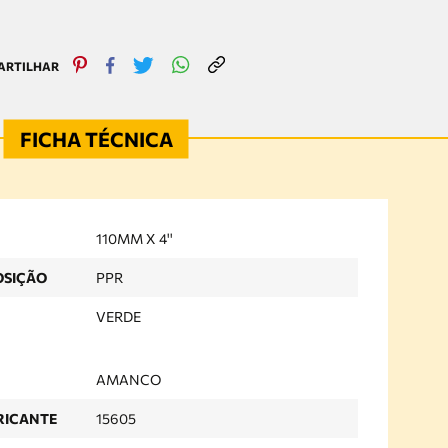
110MM X 4''
OSIÇÃO
PPR
VERDE
AMANCO
RICANTE
15605