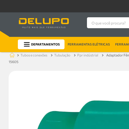
O que você procura?
DEPARTAMENTOS
FERRAMENTAS ELÉTRICAS
FERRAME
tubos e conexões
tubulação
ppr indústrial
Adaptador Fêm
15605