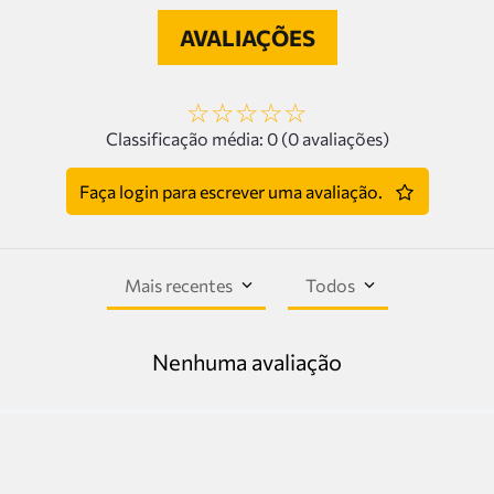
AVALIAÇÕES
☆
☆
☆
☆
☆
Classificação média: 0
(0 avaliações)
Faça login para escrever uma avaliação.
Mais recentes
Todos
Nenhuma avaliação