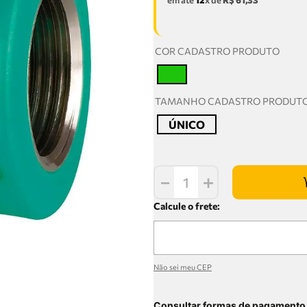
em até
12
x de
R$
61
,
33
COR CADASTRO PRODUTO
T
TAMANHO CADASTRO PRODUT
ÚNICO
－
＋
Não sei meu CEP
Consultar formas de pagamento