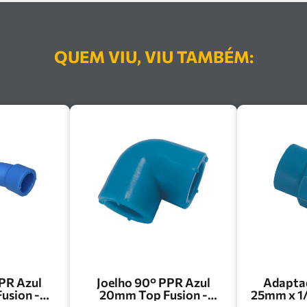
QUEM VIU, VIU TAMBÉM:
PR Azul
Joelho 90° PPR Azul
Adapta
usion -
20mm Top Fusion -
25mm x 1/
0A
JO200A
AD