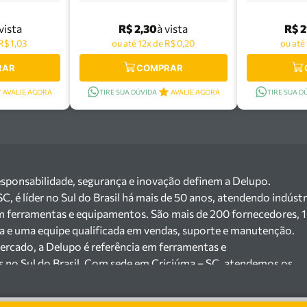
R$ 2,30
R$ 2
 vista
à vista
R$ 1,03
ou até 12x de R$ 0,20
ou até
RAR
COMPRAR
AVALIE AGORA
TIRE SUA DÚVIDA
AVALIE AGORA
TIRE SUA D
esponsabilidade, segurança e inovação definem a Delupo.
 é líder no Sul do Brasil há mais de 50 anos, atendendo indústr
m ferramentas e equipamentos. São mais de 200 fornecedores, 
ga e uma equipe qualificada em vendas, suporte e manutenção.
ercado, a Delupo é referência em ferramentas e
s no Sul do Brasil. Com sede em Criciúma – SC, atendemos os
ejista com um amplo portfólio de produtos à pronta entrega.
e 200 fornecedores parceiros e um estoque com mais de