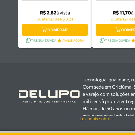
R$ 2,82
R$ 11,70
à vista
à
ou até 12x de R$ 0,24
ou até 12x de 
COMPRAR
COMP
TIRE SUA DÚVIDA
AVALIE AGORA
TIRE SUA DÚVIDA
Tecnologia, qualidade, r
Com sede em Criciúma-SC,
e varejo com soluções e
mil itens à pronta entre
Há mais de 50 anos no m
equipamentos industriai
Leia mais sobre +
setores industrial e var
Trabalhamos com mais d