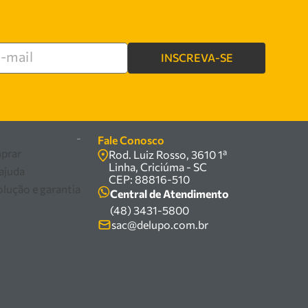
INSCREVA-SE
re
-
Fale Conosco
prar
Rod. Luiz Rosso, 3610 1ª
Linha, Criciúma - SC
 ajuda
CEP: 88816-510
olução e garantia
Central de Atendimento
(48) 3431-5800
sac@delupo.com.br