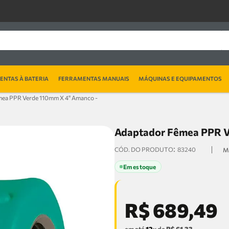
NTAS À BATERIA
FERRAMENTAS MANUAIS
MÁQUINAS E EQUIPAMENTOS
ea PPR Verde 110mm X 4'' Amanco -
Adaptador Fêmea PPR V
:
83240
Em estoque
R$
689
,
49