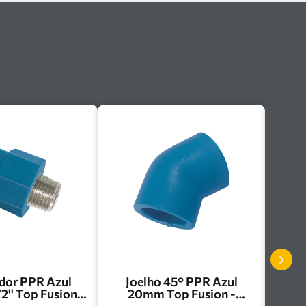
dor PPR Azul
Joelho 45° PPR Azul
2'' Top Fusion -
20mm Top Fusion -
25120A
J0205A