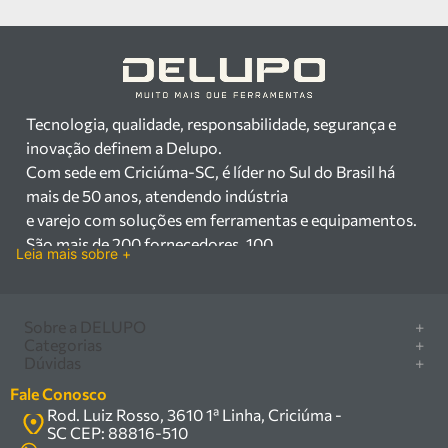
Tecnologia, qualidade, responsabilidade, segurança e
inovação definem a Delupo.
Com sede em Criciúma-SC, é líder no Sul do Brasil há
mais de 50 anos, atendendo indústria
e varejo com soluções em ferramentas e equipamentos.
São mais de 200 fornecedores, 100
Leia mais sobre +
mil itens à pronta entrega e uma equipe qualificada em
vendas, suporte e manutenção.
Há mais de 50 anos no mercado, a Delupo é referência
Sobre a DELUPO
+
em ferramentas e
Categorias
+
Quem somos
Dúvidas
+
equipamentos industriais no Sul do Brasil. Com sede em
Furadeira/Parafusadeira
Nossas lojas
Como comprar
Criciúma – SC, atendemos os
Serra circular
Fale Conosco
Marcas
Central de ajuda
setores industrial e varejista com um amplo portfólio de
Rod. Luiz Rosso, 3610 1ª Linha, Criciúma -
Compressor
Política de privacidade
SC CEP: 88816-510
produtos à pronta entrega.
Troca, devolução e garantia
Caixa Organizadora