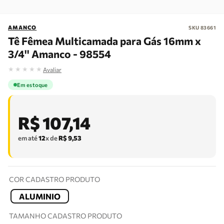
AMANCO
SKU
83661
Tê Fêmea Multicamada para Gás 16mm x
3/4'' Amanco - 98554
★
★
★
★
★
Avaliar
Em estoque
R$
107
,
14
em até
12
x de
R$
9
,
53
COR CADASTRO PRODUTO
ALUMINIO
TAMANHO CADASTRO PRODUTO