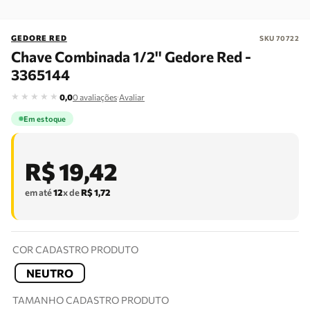
GEDORE RED
SKU
70722
Chave Combinada 1/2'' Gedore Red -
3365144
★
★
★
★
★
·
0,0
0
avaliações
Avaliar
Em estoque
R$
19
,
42
em até
12
x de
R$
1
,
72
COR CADASTRO PRODUTO
NEUTRO
TAMANHO CADASTRO PRODUTO