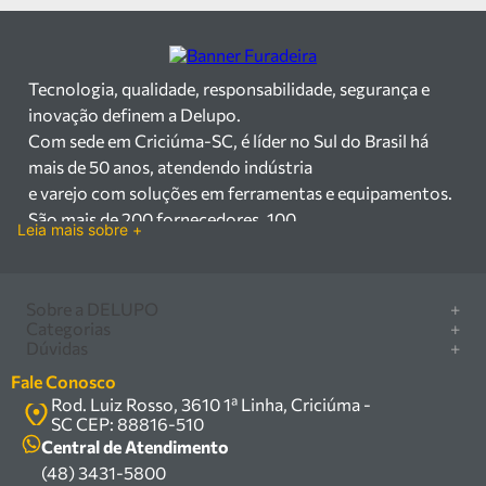
Tecnologia, qualidade, responsabilidade, segurança e
inovação definem a Delupo.
Com sede em Criciúma-SC, é líder no Sul do Brasil há
mais de 50 anos, atendendo indústria
e varejo com soluções em ferramentas e equipamentos.
São mais de 200 fornecedores, 100
Leia mais sobre +
mil itens à pronta entrega e uma equipe qualificada em
vendas, suporte e manutenção.
Há mais de 50 anos no mercado, a Delupo é referência
Sobre a DELUPO
+
em ferramentas e
Categorias
+
Quem somos
Dúvidas
+
equipamentos industriais no Sul do Brasil. Com sede em
Furadeira/Parafusadeira
Nossas lojas
Como comprar
Criciúma – SC, atendemos os
Serra circular
Fale Conosco
Marcas
Central de ajuda
setores industrial e varejista com um amplo portfólio de
Rod. Luiz Rosso, 3610 1ª Linha, Criciúma -
Compressor
Política de privacidade
SC CEP: 88816-510
produtos à pronta entrega.
Troca, devolução e garantia
Caixa Organizadora
Política de entrega
Central de Atendimento
Trabalhamos com mais de 200 fornecedores parceiros e
Carrinho Armazém
(48) 3431-5800
Termos e condições
um estoque com mais de