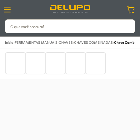
O que você procura?
›
›
›
›
Início
FERRAMENTAS MANUAIS
CHAVES
CHAVES COMBINADAS
Chave Combinada