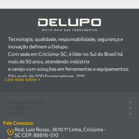
Tecnologia, qualidade, responsabilidade, segurança e
inovação definem a Delupo.
Com sede em Criciúma-SC, é líder no Sul do Brasil há
mais de 50 anos, atendendo indústria
e varejo com soluções em ferramentas e equipamentos.
São mais de 200 fornecedores, 100
Leia mais sobre +
mil itens à pronta entrega e uma equipe qualificada em
vendas, suporte e manutenção.
Há mais de 50 anos no mercado, a Delupo é referência
Sobre a DELUPO
+
em ferramentas e
Categorias
+
Quem somos
Dúvidas
+
equipamentos industriais no Sul do Brasil. Com sede em
Furadeira/Parafusadeira
Nossas lojas
Como comprar
Criciúma – SC, atendemos os
Serra circular
Fale Conosco
Marcas
Central de ajuda
setores industrial e varejista com um amplo portfólio de
Rod. Luiz Rosso, 3610 1ª Linha, Criciúma -
Compressor
Política de privacidade
SC CEP: 88816-510
produtos à pronta entrega.
Troca, devolução e garantia
Caixa Organizadora