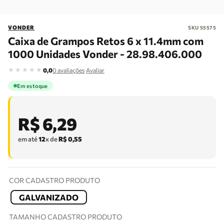
VONDER
SKU
55575
Caixa de Grampos Retos 6 x 11.4mm com
1000 Unidades Vonder - 28.98.406.000
★
★
★
★
★
·
0,0
0
avaliações
Avaliar
Em estoque
R$
6
,
29
em até
12
x de
R$
0
,
55
COR CADASTRO PRODUTO
GALVANIZADO
TAMANHO CADASTRO PRODUTO