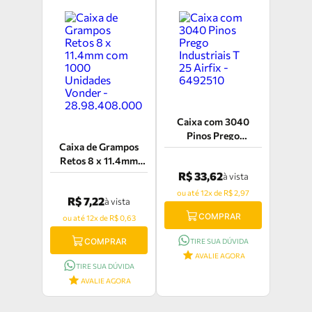
Caixa com 3040
Pinos Prego
Caixa de Grampos
Industriais T 25 Airfix
Retos 8 x 11.4mm
- 6492510
com 1000 Unidades
R$ 33,62
à vista
Vonder -
ou até 12x de R$ 2,97
R$ 7,22
à vista
28.98.408.000
COMPRAR
ou até 12x de R$ 0,63
COMPRAR
TIRE SUA DÚVIDA
AVALIE AGORA
TIRE SUA DÚVIDA
AVALIE AGORA