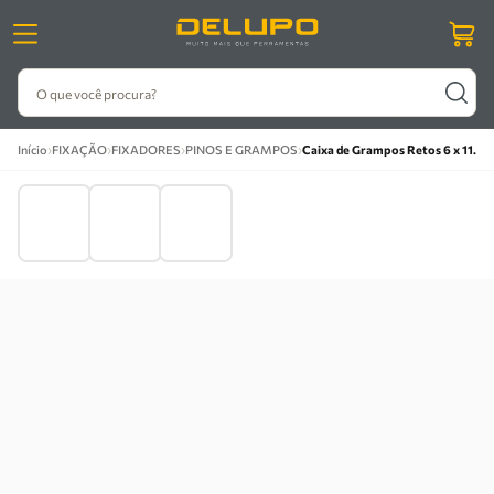
O que você procura?
›
›
›
›
Início
FIXAÇÃO
FIXADORES
PINOS E GRAMPOS
Caixa de Grampos Retos 6 x 11.4