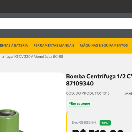
NTAS À BATERIA
FERRAMENTAS MANUAIS
MÁQUINAS E EQUIPAMENTOS
trífuga 1/2 CV 220V Monofásica BC-98
Bomba Centrífuga 1/2 C
87109340
:
1015
Em estoque
R$
632
,
94
18%