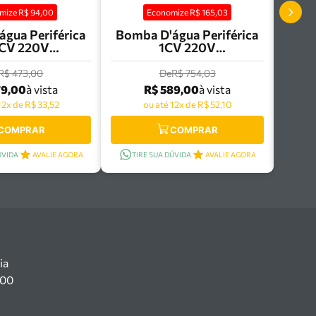
mize R$
94,00
Economize R$
165,03
gua Periférica
Bomba D'água Periférica
2CV 220V
1CV 220V
B62B Stanley
STXWPSFQB82B Stanley
000303159
- 50000403159
R$ 473,00
De
R$ 754,03
79,00
R$ 589,00
à vista
à vista
12x de R$ 33,52
ou até 12x de R$ 52,10
COMPRAR
COMPRAR
ÚVIDA
AVALIE AGORA
TIRE SUA DÚVIDA
AVALIE AGORA
ia
100