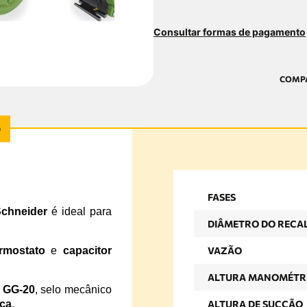
Consultar formas de pagamento
FASES
Schneider
é ideal para
DIÂMETRO DO RECA
rmostato
e
capacitor
VAZÃO
ALTURA MANOMÉTR
o
GG-20
, selo mecânico
ca
.
ALTURA DE SUCÇÃO