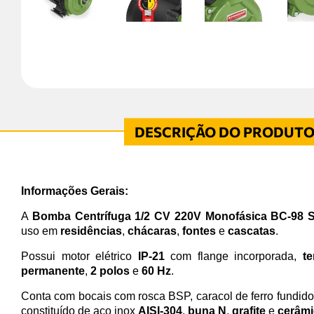
Informações Gerais:
A
Bomba Centrífuga 1/2 CV 220V Monofásica BC-98 
uso em
residências
,
chácaras
,
fontes
e
cascatas
.
Possui motor elétrico
IP-21
com flange incorporada,
te
permanente
,
2 polos
e
60 Hz
.
Conta com bocais com rosca BSP, caracol de ferro fundid
constituído de aço inox
AISI-304
,
buna N
,
grafite
e
cerâmi