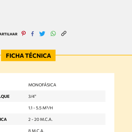
MONOFÁSICA
LQUE
3/4''
1.1 - 5.5 M³/H
ICA
2 - 20 M.C.A.
8 M.C.A.