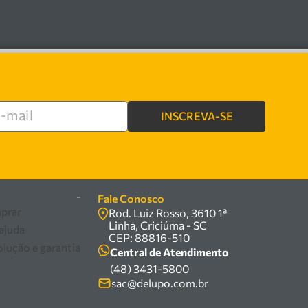
INSCREVA-SE
re
-
Fale Conosco
prar
Rod. Luiz Rosso, 3610 1ª
Linha, Criciúma - SC
 ajuda
CEP: 88816-510
olução e garantia
Central de Atendimento
(48) 3431-5800
sac@delupo.com.br