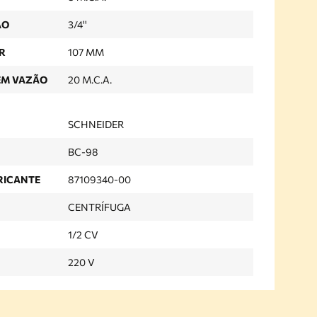
ÃO
3/4''
R
107 MM
EM VAZÃO
20 M.C.A.
SCHNEIDER
BC-98
RICANTE
87109340-00
CENTRÍFUGA
1/2 CV
220 V