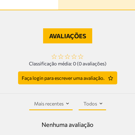
AVALIAÇÕES
☆
☆
☆
☆
☆
Classificação média: 0
(0 avaliações)
Faça login para escrever uma avaliação.
Mais recentes
Todos
Nenhuma avaliação