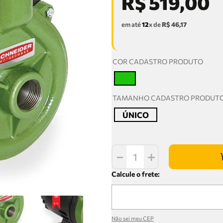
R$
519
,
00
em até
12
x de
R$
46
,
17
COR CADASTRO PRODUTO
T
TAMANHO CADASTRO PRODUT
ÚNICO
－
＋
Não sei meu CEP