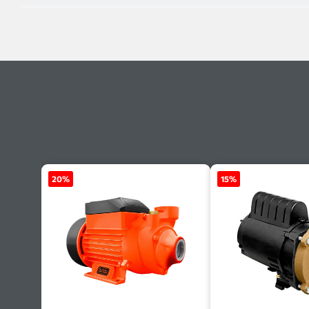
20
%
15
%