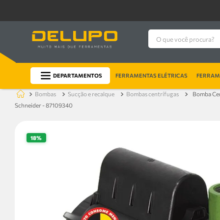
O que você procura?
DEPARTAMENTOS
FERRAMENTAS ELÉTRICAS
FERRAME
bombas
sucção e recalque
bombas centrífugas
Bomba Cen
Schneider - 87109340
18%