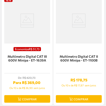
Economize
R$
51
,
73
Multímetro Digital CAT III
Multímetro Digital CAT II
600V Minipa - ET-1639A
600V Minipa - ET-1100B
De
R$
420
,
73
R$
178
,
75
Para
R$
369
,
00
Ou
10
x
de
R$ 17,87
sem juros
Ou
10
x
de
R$ 36,90
sem juros
COMPRAR
COMPRAR