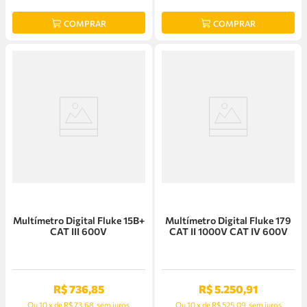
COMPRAR
COMPRAR
Multímetro Digital Fluke 15B+
Multímetro Digital Fluke 179
CAT III 600V
CAT II 1000V CAT IV 600V
R$
736
,
85
R$
5
.
250
,
91
Ou
10
x
de
R$ 73,68
sem juros
Ou
10
x
de
R$ 525,09
sem juros