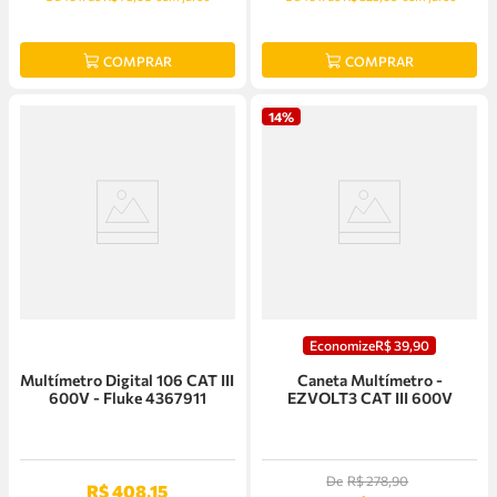
COMPRAR
COMPRAR
14%
Economize
R$
39
,
90
Multímetro Digital 106 CAT III
Caneta Multímetro -
600V - Fluke 4367911
EZVOLT3 CAT III 600V
De
R$
278
,
90
R$
408
,
15