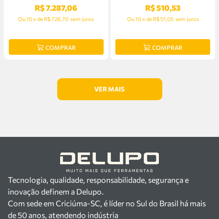
R$
7
.
287
,
06
R$
510
,
53
Ou
10
x
de
R$ 728,70
sem juros
Ou
10
x
de
R$ 51,05
sem juros
COMPRAR
COMPRAR
Tecnologia, qualidade, responsabilidade, segurança e
inovação definem a Delupo.
Com sede em Criciúma-SC, é líder no Sul do Brasil há mais
de 50 anos, atendendo indústria