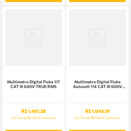
Multímetro Digital Fluke 117
Multímetro Digital Fluke
CAT III 600V TRUE RMS
Autovolt 114 CAT III 600V
TRUE RMS
R$
1
.
481
,
38
R$
1
.
045
,
19
Ou
10
x
de
R$ 148,13
sem juros
Ou
10
x
de
R$ 104,51
sem juros