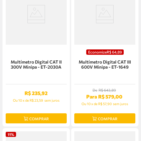
Economize
R$
64
,
89
Multímetro Digital CAT II
Multímetro Digital CAT III
300V Minipa - ET-2030A
600V Minipa - ET-1649
De
R$
643
,
89
R$
235
,
92
Para
R$
579
,
00
Ou
10
x
de
R$ 23,59
sem juros
Ou
10
x
de
R$ 57,90
sem juros
COMPRAR
COMPRAR
11%