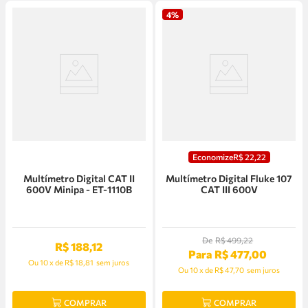
4%
Economize
R$
22
,
22
Multímetro Digital CAT II
Multímetro Digital Fluke 107
600V Minipa - ET-1110B
CAT III 600V
De
R$
499
,
22
R$
188
,
12
Para
R$
477
,
00
Ou
10
x
de
R$ 18,81
sem juros
Ou
10
x
de
R$ 47,70
sem juros
COMPRAR
COMPRAR