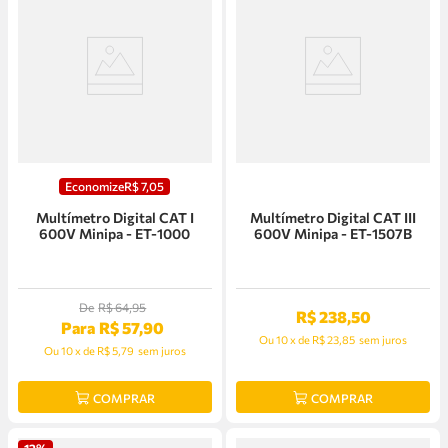
Economize
R$
7
,
05
Multímetro Digital CAT I
Multímetro Digital CAT III
600V Minipa - ET-1000
600V Minipa - ET-1507B
De
R$
64
,
95
R$
238
,
50
Para
R$
57
,
90
Ou
10
x
de
R$ 23,85
sem juros
Ou
10
x
de
R$ 5,79
sem juros
COMPRAR
COMPRAR
12%