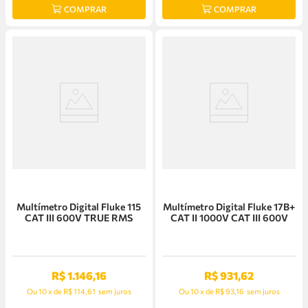
COMPRAR
COMPRAR
Multímetro Digital Fluke 115
Multímetro Digital Fluke 17B+
CAT III 600V TRUE RMS
CAT II 1000V CAT III 600V
R$
1
.
146
,
16
R$
931
,
62
Ou
10
x
de
R$ 114,61
sem juros
Ou
10
x
de
R$ 93,16
sem juros