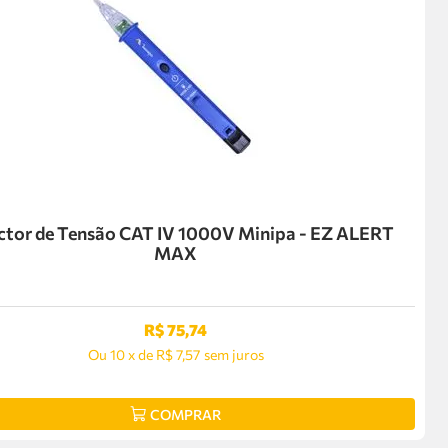
ctor de Tensão CAT IV 1000V Minipa - EZ ALERT
MAX
R$
75
,
74
Ou
10
x
de
R$ 7,57
sem juros
COMPRAR