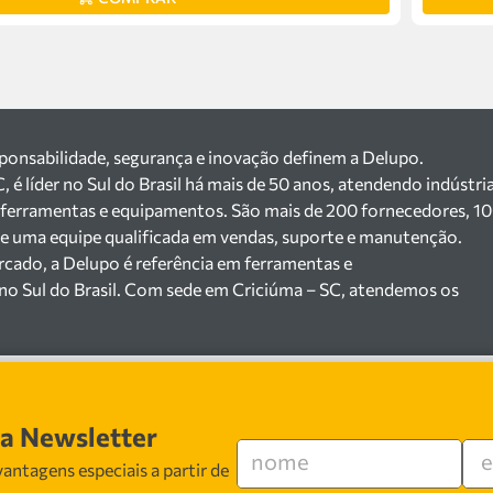
sponsabilidade, segurança e inovação definem a Delupo.
é líder no Sul do Brasil há mais de 50 anos, atendendo indústri
 ferramentas e equipamentos. São mais de 200 fornecedores, 1
a e uma equipe qualificada em vendas, suporte e manutenção.
cado, a Delupo é referência em ferramentas e
no Sul do Brasil. Com sede em Criciúma – SC, atendemos os
jista com um amplo portfólio de produtos à pronta entrega.
200 fornecedores parceiros e um estoque com mais de
máquinas, ferramentas manuais e elétricas, equipamentos de
), ferragens e insumos industriais. Nossas soluções atendem
erâmicas, mineradoras e siderúrgicas.
sa Newsletter
especializada em vendas, suporte técnico e
antagens especiais a partir de
egurança, inovação e qualidade em cada atendimento. Encontr