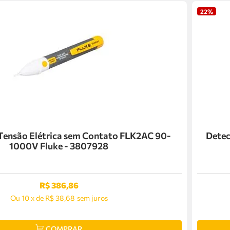
22%
 Tensão Elétrica sem Contato FLK2AC 90-
Detec
1000V Fluke - 3807928
R$
386
,
86
Ou
10
x
de
R$ 38,68
sem juros
COMPRAR