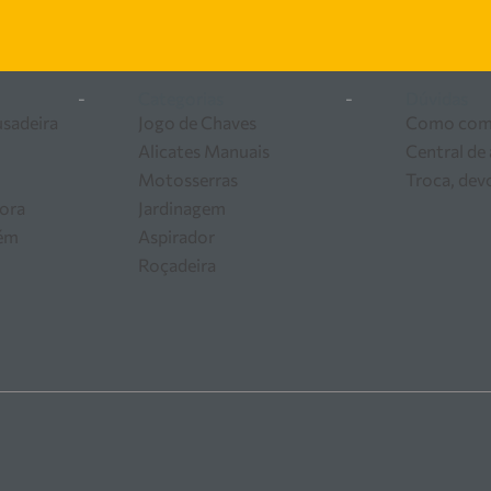
ferramentas e equipamentos para o seu negócio.
-
Categorias
-
Dúvidas
usadeira
Jogo de Chaves
Como com
Alicates Manuais
Central de
Motosserras
Troca, dev
ora
Jardinagem
zém
Aspirador
Roçadeira