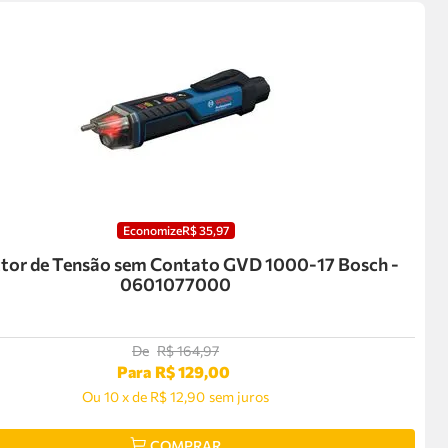
Economize
R$
35
,
97
tor de Tensão sem Contato GVD 1000-17 Bosch -
0601077000
De
R$
164
,
97
Para
R$
129
,
00
Ou
10
x
de
R$ 12,90
sem juros
COMPRAR