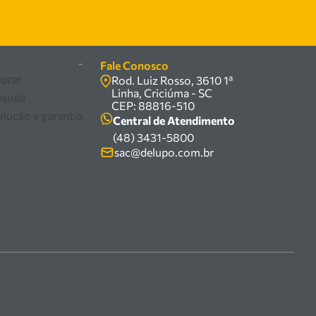
-
Fale Conosco
prar
Rod. Luiz Rosso, 3610 1ª
Linha, Criciúma - SC
 ajuda
CEP: 88816-510
olução e garantia
Central de Atendimento
(48) 3431-5800
sac@delupo.com.br