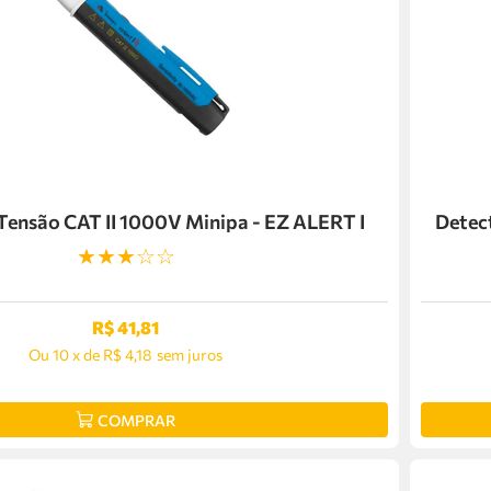
Tensão CAT II 1000V Minipa - EZ ALERT I
Detec
★
★
★
☆
☆
R$
41
,
81
Ou
10
x
de
R$ 4,18
sem juros
COMPRAR