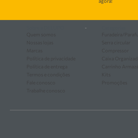
agora!
as melhores soluções em 
Sobre a DELUPO
-
Categorias
Quem somos
Furadeira/Paraf
Nossas lojas
Serra circular
Marcas
Compressor
Política de privacidade
Caixa Organizad
Política de entrega
Carrinho Arma
Termos e condições
Kits
Fale conosco
Promoções
Trabalhe conosco