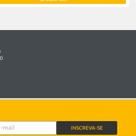
a
00
INSCREVA-SE
e