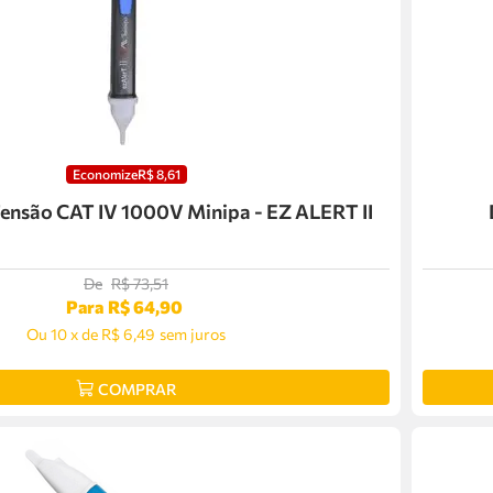
Economize
R$
8
,
61
Tensão CAT IV 1000V Minipa - EZ ALERT II
De
R$
73
,
51
Para
R$
64
,
90
Ou
10
x
de
R$ 6,49
sem juros
COMPRAR